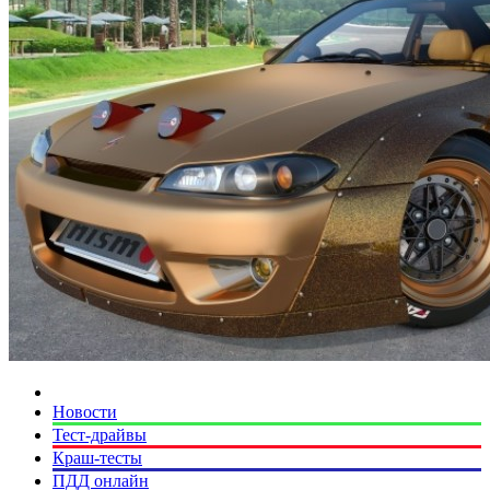
Новости
Тест-драйвы
Краш-тесты
ПДД онлайн