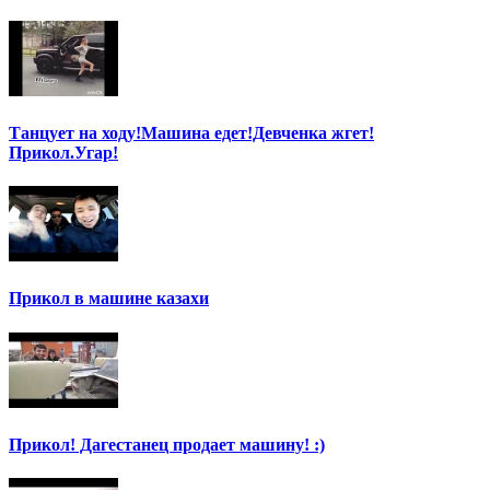
Танцует на ходу!Машина едет!Девченка жгет!
Прикол.Угар!
Прикол в машине казахи
Прикол! Дагестанец продает машину! :)