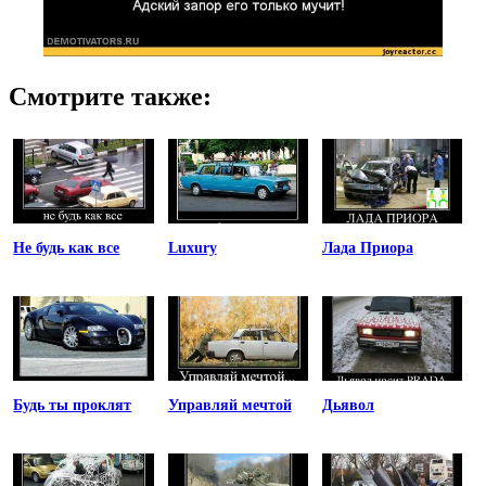
Смотрите также:
Не будь как все
Luxury
Лада Приора
Будь ты проклят
Управляй мечтой
Дьявол