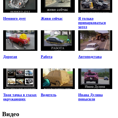
Немного дует
Живи сейчас
Я только
припарковаться
хотел
Дорогая
Работа
Автоподстава
Твоя тачка в глазах
Водитель
Ивана Дулина
окружающих
повысили
Видео