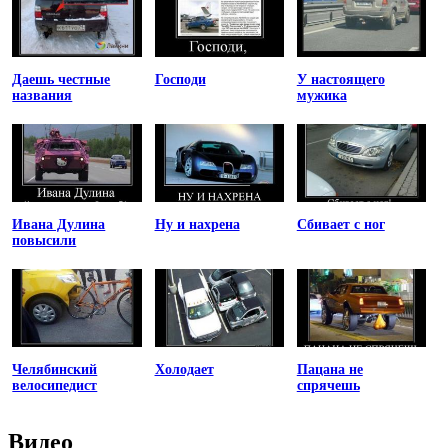
Даешь честные
Господи
У настоящего
названия
мужика
Ивана Дулина
Ну и нахрена
Сбивает с ног
повысили
Челябинский
Холодает
Пацана не
велосипедист
спрячешь
Видео