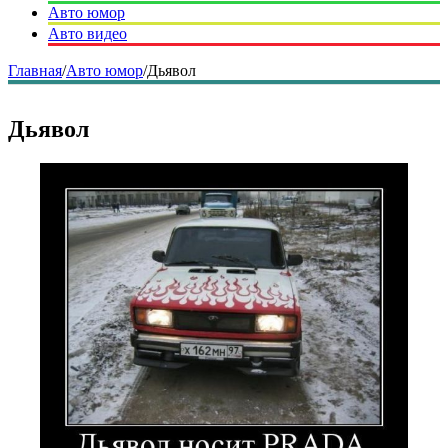
Авто юмор
Авто видео
Главная
/
Авто юмор
/
Дьявол
Дьявол