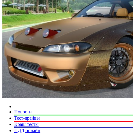
Новости
Тест-драйвы
Краш-тесты
ПДД онлайн