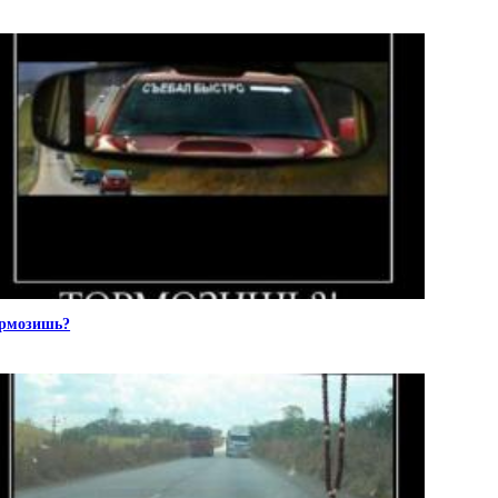
рмозишь?