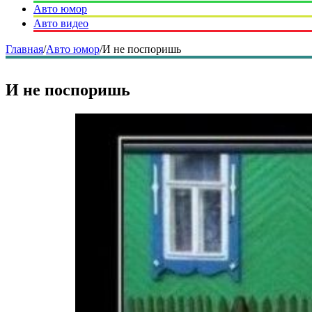
Авто юмор
Авто видео
Главная
/
Авто юмор
/
И не поспоришь
И не поспоришь