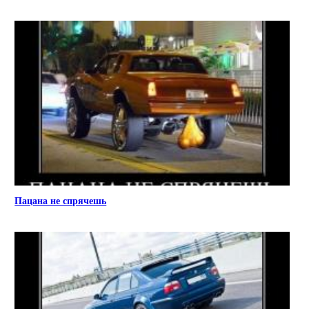
Пацана не спрячешь