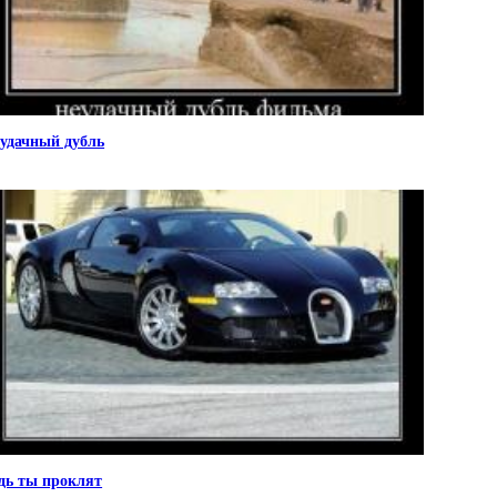
удачный дубль
дь ты проклят