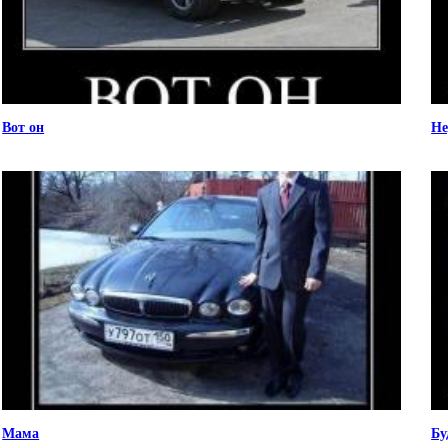
Вот он
Не
Мама
Бу