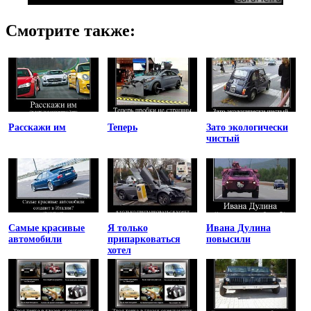
Смотрите также:
Расскажи им
Теперь
Зато экологически
чистый
Самые красивые
Я только
Ивана Дулина
автомобили
припарковаться
повысили
хотел