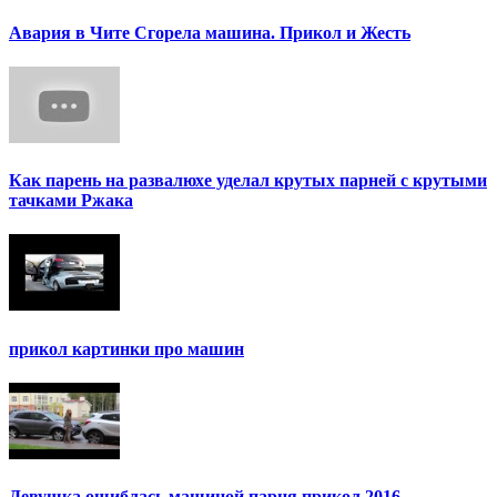
Авария в Чите Сгорела машина. Прикол и Жесть
Как парень на развалюхе уделал крутых парней с крутыми
тачками Ржака
прикол картинки про машин
Девушка ошиблась машиной парня прикол 2016