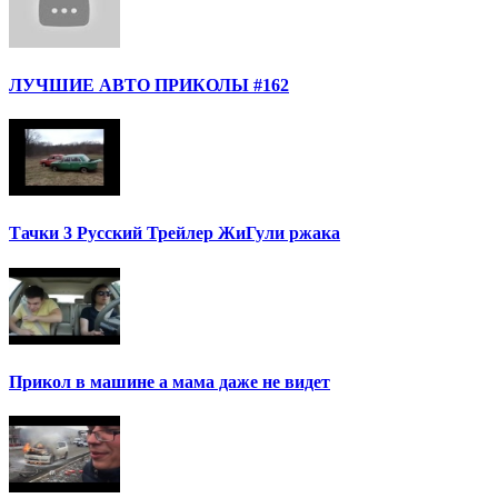
ЛУЧШИЕ АВТО ПРИКОЛЫ #162
Тачки 3 Русский Трейлер ЖиГули ржака
Прикол в машине а мама даже не видет