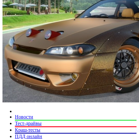
Новости
Тест-драйвы
Краш-тесты
ПДД онлайн