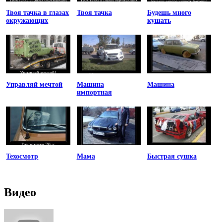
Твоя тачка в глазах
Твоя тачка
Будешь много
окружающих
кушать
Управляй мечтой
Машина
Машина
импортная
Техосмотр
Мама
Быстрая сушка
Видео