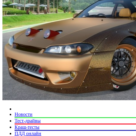
Новости
Тест-драйвы
Краш-тесты
ПДД онлайн