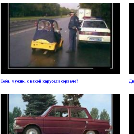
Тебя, мужик, с какой карусели сорвало?
Дв