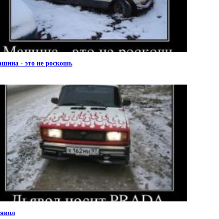
шина - это не роскошь
явол