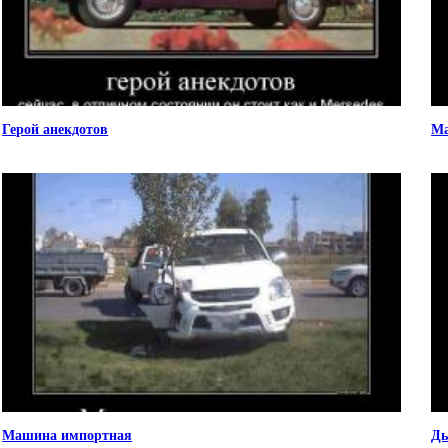
Герой анекдотов
Ма
Машина импортная
Дь