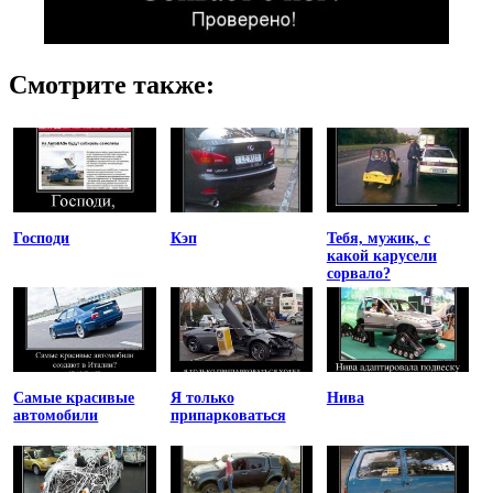
Смотрите также:
Господи
Кэп
Тебя, мужик, с
какой карусели
сорвало?
Самые красивые
Я только
Нива
автомобили
припарковаться