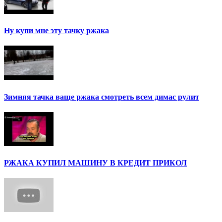
Ну купи мне эту тачку ржака
Зимняя тачка ваще ржака смотреть всем димас рулит
РЖАКА КУПИЛ МАШИНУ В КРЕДИТ ПРИКОЛ