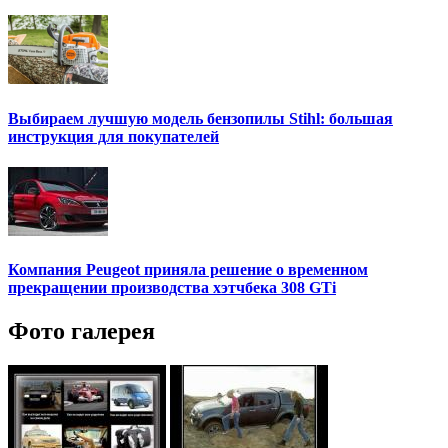
Выбираем лучшую модель бензопилы Stihl: большая
инструкция для покупателей
Компания Peugeot приняла решение о временном
прекращении производства хэтчбека 308 GTi
Фото галерея