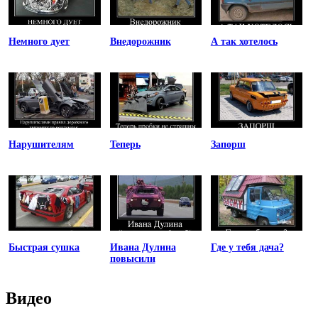
Немного дует
Внедорожник
А так хотелось
Нарушителям
Теперь
Запорш
Быстрая сушка
Ивана Дулина
Где у тебя дача?
повысили
Видео