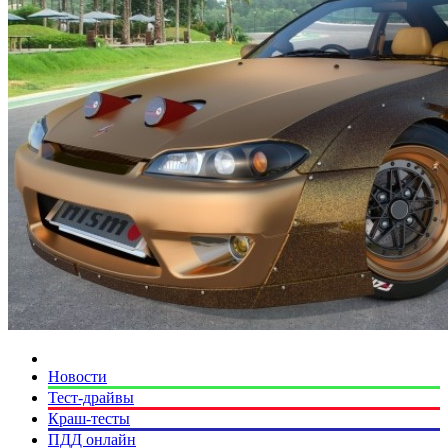
Новости
Тест-драйвы
Краш-тесты
ПДД онлайн