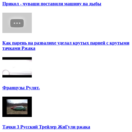
Прикол - чуваши поставили машину на дыбы
Как парень на развалюхе уделал крутых парней с крутыми
тачками Ржака
Французы Рулят.
Тачки 3 Русский Трейлер ЖиГули ржака