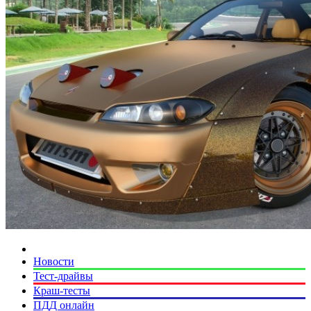
Новости
Тест-драйвы
Краш-тесты
ПДД онлайн