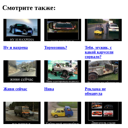
Смотрите также:
Ну и нахрена
Тормозишь?
Тебя, мужик, с
какой карусели
сорвало?
Живи сейчас
Нива
Реклама не
обманула