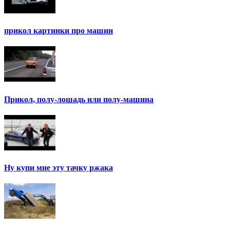
прикол картинки про машин
Прикол, полу-лошадь или полу-машина
Ну купи мне эту тачку ржака