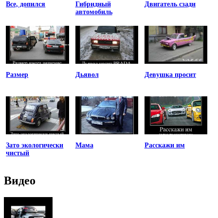
Все, допился
Гибридный
Двигатель сзади
автомобиль
Размер
Дьявол
Девушка просит
Зато экологически
Мама
Расскажи им
чистый
Видео