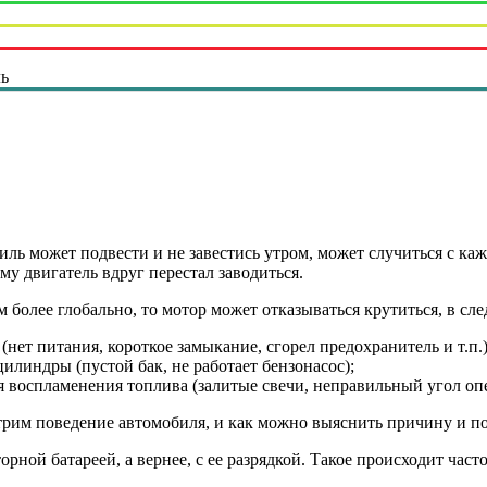
ль
иль может подвести и не завестись утром, может случиться с ка
у двигатель вдруг перестал заводиться.
 более глобально, то мотор может отказываться крутиться, в сл
(нет питания, короткое замыкание, сгорел предохранитель и т.п.)
илиндры (пустой бак, не работает бензонасос);
я воспламенения топлива (залитые свечи, неправильный угол опе
трим поведение автомобиля, и как можно выяснить причину и по
орной батареей, а вернее, с ее разрядкой. Такое происходит част