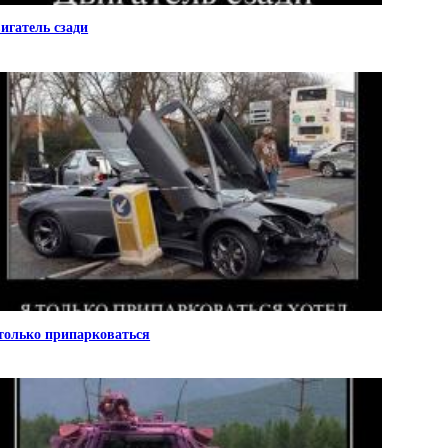
игатель сзади
только припарковаться