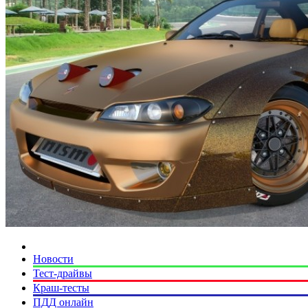
Новости
Тест-драйвы
Краш-тесты
ПДД онлайн