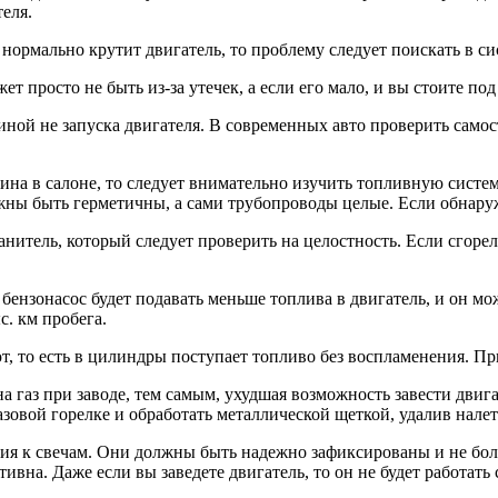
еля.
 нормально крутит двигатель, то проблему следует поискать в с
ет просто не быть из-за утечек, а если его мало, и вы стоите под
чиной не запуска двигателя. В современных авто проверить само
зина в салоне, то следует внимательно изучить топливную сист
ны быть герметичны, а сами трубопроводы целые. Если обнаружи
итель, который следует проверить на целостность. Если сгорел 
ензонасос будет подавать меньше топлива в двигатель, и он мож
с. км пробега.
т, то есть в цилиндры поступает топливо без воспламенения. Пр
а газ при заводе, тем самым, ухудшая возможность завести двиг
зовой горелке и обработать металлической щеткой, удалив налет
ия к свечам. Они должны быть надежно зафиксированы и не бол
ктивна. Даже если вы заведете двигатель, то он не будет работат