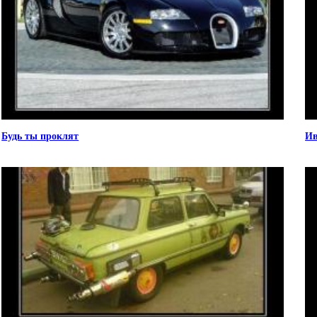
Будь ты проклят
Ив