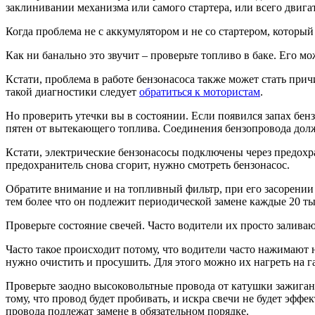
заклинивании механизма или самого стартера, или всего двигат
Когда проблема не с аккумулятором и не со стартером, который
Как ни банально это звучит – проверьте топливо в баке. Его мож
Кстати, проблема в работе бензонасоса также может стать при
такой диагностики следует
обратиться к мотористам
.
Но проверить утечки вы в состоянии. Если появился запах бен
пятен от вытекающего топлива. Соединения бензопровода долж
Кстати, электрические бензонасосы подключены через предохран
предохранитель снова сгорит, нужно смотреть бензонасос.
Обратите внимание и на топливный фильтр, при его засорении б
тем более что он подлежит периодической замене каждые 20 ты
Проверьте состояние свечей. Часто водители их просто заливаю
Часто такое происходит потому, что водители часто нажимают н
нужно очистить и просушить. Для этого можно их нагреть на га
Проверьте заодно высоковольтные провода от катушки зажиган
тому, что провод будет пробивать, и искра свечи не будет эффе
провода подлежат замене в обязательном порядке.