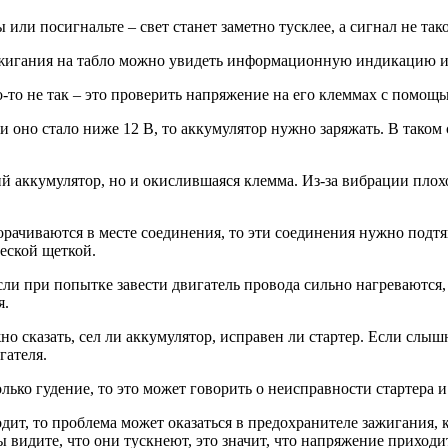
или посигнальте – свет станет заметно тусклее, а сигнал не так
жигания на табло можно увидеть информационную индикацию ил
-то не так – это проверить напряжение на его клеммах с помощь
оно стало ниже 12 В, то аккумулятор нужно заряжать. В таком 
 аккумулятор, но и окислившаяся клемма. Из-за вибрации плохо
чиваются в месте соединения, то эти соединения нужно подтяну
еской щеткой.
сли при попытке завести двигатель провода сильно нагреваются, 
я.
жно сказать, сел ли аккумулятор, исправен ли стартер. Если слы
гателя.
ько гудение, то это может говорить о неисправности стартера и
дит, то проблема может оказаться в предохранителе зажигания,
видите, что они тускнеют, это значит, что напряжение приходит 