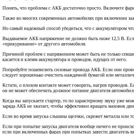
Понять, что проблема с АКБ достаточно просто. Включите фары 
Также во многих современных автомобилях при включении за
Но самый надежный способ убедиться, что с аккумулятором что
Выдаваемое АКБ напряжение не должно быть ниже 12,5 В. Если 
«прикуривание» от другого автомобиля.
Причиной проблем с напряжением может быть не только севший
касается и клемм аккумулятора и проводов, идущих от него.
Попробуйте пошевелить силовые провода АКБ. Если они провора
следует хорошенько очистить наждачной бумагой или металлич
Кстати, о плохом контакте может говорить, нагрев проводов. Е
он не может обеспечить должное питание двигателя автомобил
Когда вы запускаете стартер, то по характерному звуку уже мо
заряда АКБ не хватает, чтобы эффективно вращать маховик дви
Если во время запуска слышны щелчки, скрежет металла или тол
Если при попытке запуска двигателя вообще ничего не происхо
если при включенных фарах при попытках завести двигатель вы 