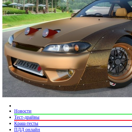
Новости
Тест-драйвы
Краш-тесты
ПДД онлайн