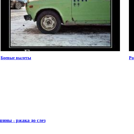
Боевые вылеты
Ро
ины - ржака до слез