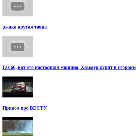
ржака крутая тачка
Газ 66, вот это настоящая машина, Хаммер курит в сторон
Прикол про ВЕСТУ