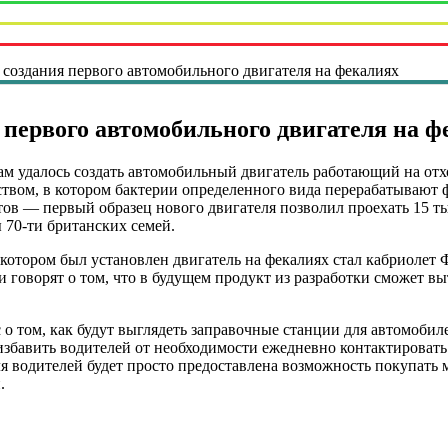
 создания первого автомобильного двигателя на фекалиях
 первого автомобильного двигателя на ф
м удалось создать автомобильный двигатель работающий на отх
вом, в котором бактерии определенного вида перерабатывают ф
ов — первый образец нового двигателя позволил проехать 15 т
 70-ти британских семей.
котором был установлен двигатель на фекалиях стал кабриолет 
 говорят о том, что в будущем продукт из разработки сможет в
 о том, как будут выглядеть заправочные станции для автомоби
 избавить водителей от необходимости ежедневно контактироват
я водителей будет просто предоставлена возможность покупать м
.