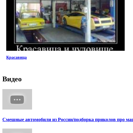
Красавица
Видео
Смешные автомобили из России/подборка приколов про маш