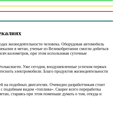
екалиях
одах жизнедеятельности человека. Оборудовав автомобиль
екалии в метан, ученые из Великобритании смогли добиться
ысяч километров, при этом использовав суточные
Фольксваген. Уже сегодня, воодушевленные успехом первых
ытеснить электромобили. Благо продуктов жизнедеятельности
лей на подобных двигателях. Очевидно разработчикам стоит
ь с подобным видом «топлива». Скорее всего переработка
етан, стараясь при этом поменьше думать о том, откуда и