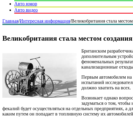
Авто юмор
Авто видео
Главная
/
Интересная информация
/
Великобритания стала местом
Великобритания стала местом создания
Британским разработчика
дополнительным устройст
феноменальных результат
канализационные отходы
Первым автомобилем на 
испытаний исследователи
должно хватить на всех.
Возникает однако вопрос
задуматься о том, чтобы
фекалий будет осуществляться на отдельных предприятиях, а дл
каким путем он попадает в топливную систему их автомобилей