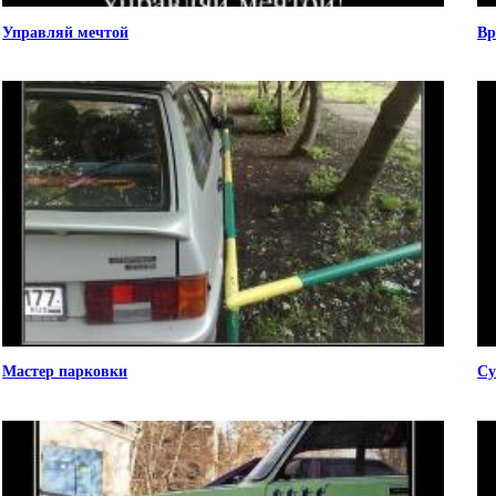
Управляй мечтой
Вр
Мастер парковки
Су