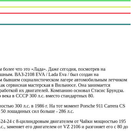
м более что это «Лада». Даже сегодня, посмотрев на
ным. ВАЗ-2108 EVA / Lada Eva / был создан на
ем бывшем социалистическом лагере автомобильным летчиком
к сервисная мастерская в Вильнюсе. Она занимается
работкой их двигателей. Компанию основал Стасис Брундза.
века в СССР 300 л.с. вместо стандартных 80.
ью 300 л.с. в 1986 г. На тот момент Porsche 911 Carrera CS
50 лошадиных сил больше - 286 л.с.
24-24 с 8-цилиндровым двигателем от Чайки мощностью 195
, заменяет его двигателем от VZ 2106 и разгоняет его с 80 до