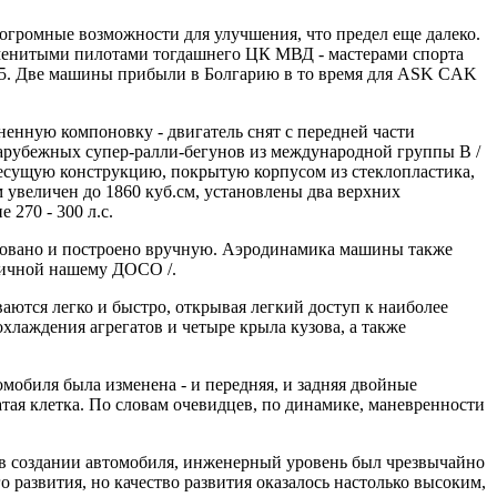
огромные возможности для улучшения, что предел еще далеко.
аменитыми пилотами тогдашнего ЦК МВД - мастерами спорта
05. Две машины прибыли в Болгарию в то время для ASK CAK
ненную компоновку - двигатель снят с передней части
 зарубежных супер-ралли-бегунов из международной группы B /
несущую конструкцию, покрытую корпусом из стеклопластика,
 увеличен до 1860 куб.см, установлены два верхних
 270 - 300 л.с.
тировано и построено вручную. Аэродинамика машины также
гичной нашему ДОСО /.
аются легко и быстро, открывая легкий доступ к наиболее
лаждения агрегатов и четыре крыла кузова, а также
омобиля была изменена - и передняя, и задняя двойные
тая клетка. По словам очевидцев, по динамике, маневренности
 в создании автомобиля, инженерный уровень был чрезвычайно
 развития, но качество развития оказалось настолько высоким,