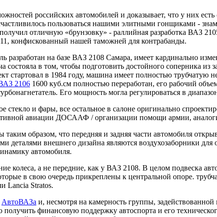
жностей российских автомобилей и доказывает, что у них есть 
осчастливилось пользоваться нашими элитными гонщиками - зн
получил отличную «брунзовку» - раллийная разработка ВАЗ 21
911, конфискованный нашей таможней для контрабанды.
ь разработан на базе ВАЗ 2108 Самара, имеет кардинально изме
ача состояла в том, чтобы подготовить достойного соперника из
кт стартовал в 1984 году, машина имеет полностью трубчатую 
ВАЗ 2106
1600 куб.см полностью переработан, его рабочий объем
урбонагнетатель. Его мощность могла регулироваться в диапазоне
ое стекло и фары, все остальное в салоне оригинально спроек
ортивной авиации ДОСААФ / организации помощи армии, анало
таким образом, что передняя и задняя части автомобиля открыв
 деталями внешнего дизайна являются воздухозаборники для ох
инамику автомобиля.
е колеса, а не передние, как у ВАЗ 2108. В целом подвеска авт
орые в свою очередь прикреплены к центральной опоре. трубча
 Lancia Stratos.
я
АвтоВАЗа
и, несмотря на камерность группы, задействованной
 получить финансовую поддержку автоспорта и его технического