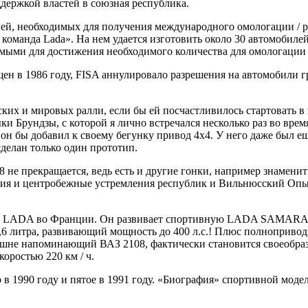
ддержкой властей в союзная республика.
ей, необходимых для получения международного омологации / ра
команда Lada». На нем удается изготовить около 30 автомобилей,
имыми для достижения необходимого количества для омологации 
ущен в 1986 году, FISA аннулировало разрешения на автомобили 
ких и мировых ралли, если бы ей посчастливилось стартовать в
ыки Брундзы, с которой я лично встречался несколько раз во в
он бы добавил к своему бегунку привод 4х4. У него даже был ещ
сделан только один прототип.
8 не прекращается, ведь есть и другие гонки, например знамени
ния и центробежные устремления республик и Вильнюсский Опы
й LADA во Франции. Он развивает спортивную LADA SAMARA T3,
,6 литра, развивающий мощность до 400 л.с.! Плюс полноприводна
ешне напоминающий ВАЗ 2108, фактически становится своеобразн
оростью 220 км / ч.
1990 году и пятое в 1991 году. «Биография» спортивной модели