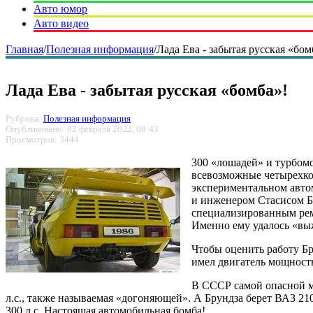
Авто юмор
Авто видео
Главная
/
Полезная информация
/
Лада Ева - забытая русская «бом
Лада Ева - забытая русская «бомба»!
Рубрика:
Полезная информация
Опубликовано: 02 февраля 2022, 08:43
Просмотров: 3444
300 «лошадей» и турбомот
всевозможные четырехко
экспериментальном авто
и инженером Стасисом Б
специализированным ре
Именно ему удалось «выж
Чтобы оценить работу Бр
имел двигатель мощность
В СССР самой опасной м
л.с., также называемая «догоняющей». А Брундза берет ВАЗ 2108
300 л.с. Настоящая автомобильная бомба!