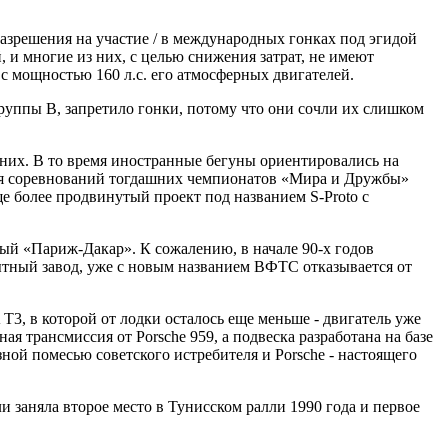
зрешения на участие / в международных гонках под эгидой
 и многие из них, с целью снижения затрат, не имеют
с мощностью 160 л.с. его атмосферных двигателей.
группы B, запретило гонки, потому что они сочли их слишком
 них. В то время иностранные бегуны ориентировались на
ремя соревнований тогдашних чемпионатов «Мира и Дружбы»
е более продвинутый проект под названием S-Proto с
тый «Париж-Дакар». К сожалению, в начале 90-х годов
тный завод, уже с новым названием ВФТС отказывается от
 в которой от лодки осталось еще меньше - двигатель уже
я трансмиссия от Porsche 959, а подвеска разработана на базе
ой помесью советского истребителя и Porsche - настоящего
 заняла второе место в Тунисском ралли 1990 года и первое