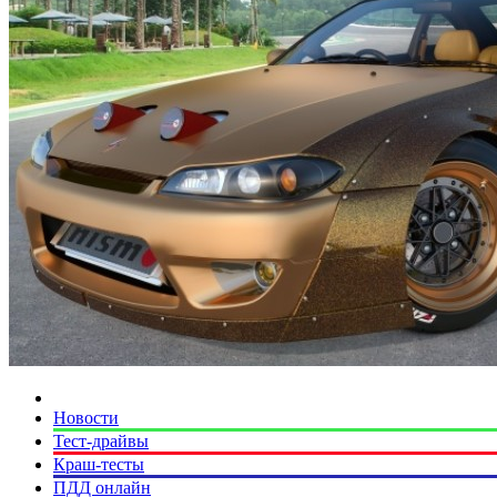
Новости
Тест-драйвы
Краш-тесты
ПДД онлайн