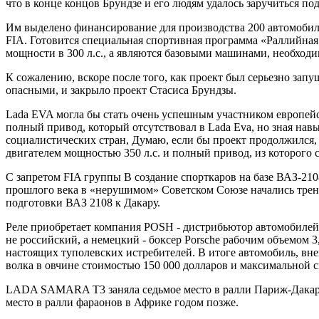
что в конце концов Брундзе и его людям удалось заручиться по
Им выделено финансирование для производства 200 автомобил
FIA. Готовится специальная спортивная программа «Раллийная 
мощности в 300 л.с., а являются базовыми машинами, необход
К сожалению, вскоре после того, как проект был серьезно зап
опасными, и закрыло проект Стасиса Брундзы.
Lada EVA могла бы стать очень успешным участником европейс
полный привод, который отсутствовал в Lada Eva, но зная нав
социалистических стран, Думаю, если бы проект продолжился, 
двигателем мощностью 350 л.с. и полный привод, из которого 
С запретом FIA группы B создание спорткаров на базе ВАЗ-210
прошлого века в «нерушимом» Советском Союзе начались тре
подготовки ВАЗ 2108 к Дакару.
Реле приобретает компания POSH - дистрибьютор автомобиле
не российский, а немецкий - боксер Porsche рабочим объемом 3
настоящих туполевских истребителей. В итоге автомобиль, вн
волка в овчине стоимостью 150 000 долларов и максимальной ск
LADA SAMARA T3 заняла седьмое место в ралли Париж-Дакар в 
место в ралли фараонов в Африке годом позже.