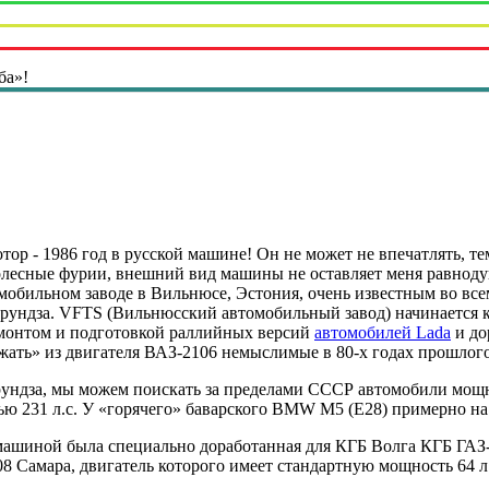
ба»!
ор - 1986 год в русской машине! Он не может не впечатлять, те
лесные фурии, внешний вид машины не оставляет меня равнодуш
мобильном заводе в Вильнюсе, Эстония, очень известным во вс
рундза. VFTS (Вильнюсский автомобильный завод) начинается ка
монтом и подготовкой раллийных версий
автомобилей Lada
и до
ать» из двигателя ВАЗ-2106 немыслимые в 80-х годах прошлого 
ундза, мы можем поискать за пределами СССР автомобили мощност
ю 231 л.с. У «горячего» баварского BMW M5 (E28) примерно на 
ашиной была специально доработанная для КГБ Волга КГБ ГАЗ-
 Самара, двигатель которого имеет стандартную мощность 64 л.с.