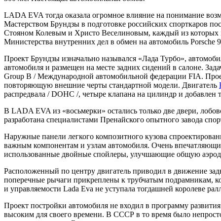
LADA EVA тогда оказала огромное влияние на понимание возмо
Мастерством Брундзы в подготовке российских спорткаров п
Стояном Колевым и Христо Веселиновым, каждый из которых 
Министерства внутренних дел в обмен на автомобиль Porsche 
Проект Брундзы изначально назывался «Лада Турбо», автомобил
автомобиля и размещен на месте задних сидений в салоне. Зад
Group B / Международной автомобильной федерации FIA. Прое
повторяющую внешние черты стандартной модели. Двигатель
распредвала / DOHC /, четыре клапана на цилиндр и добавлен т
В LADA EVA из «восьмерки» остались только две двери, лобов
разработана специалистами Пренайского опытного завода сп
Наружные панели легкого композитного кузова спроектированы 
важным компонентам и узлам автомобиля. Очень впечатляющими
использованные двойные спойлеры, улучшающие общую аэрод
Расположенный по центру двигатель приводил в движение задни
поперечные рычаги прикреплены к трубчатым подрамникам, кот
и управляемости Lada Eva не уступала тогдашней королеве ралли
Проект постройки автомобиля не входил в программу развити
высоким для своего времени. В СССР в то время было непросто