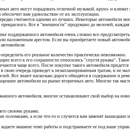
ных авто могут порадовать отличной музыкой, круиз- и климат 
я обеспечит вам удовольствие от их эксплуатации.
нередко считаются одними из лучших. Некоторые автомобили мо
рекрасного. Все в "внешности" продумано до мелочей, каждая 
пке поддержанного автомобиля очень сложно все предусмотреть 
 наложенным арестом. Если вы приобретаете новый автомобиль,
 автомобиля:
 определить его реальное количество практически невозможно.
корее всего к его сохранности относились "спустя рукава". Тако
аются чаще всего. После покупке такого автомобиля придется 
 в свою очередь приведет к незапланированным тратам, и не ма
елей. Все знают насколько дорого обходятся в содержании и рем
 хорошие автомобили на рынке вторичных авто. Многие так маст
жанного автомобиля, многие останавливают свой выбор на ново
авто своими руками.
ыми поломками, а если что-то и случится вам заменят вышедшие
 задаете машине темп работы и подстраиваете ее под ваше управ