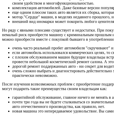
своим удобством и многофункциональностью.
комплектация автомобилей. Даже базовые версии популяр
еще одним плюсом таких авто является их сборка, котора
мотор."Сердце" машин, в моделях недавнего прошлого, 
внешний вид иномарки может покорить любого ценителя п
Но ряду с явными плюсами существует и недостатки. При поку
немалый риск приобрести машину с криминальным прошлым или
можно приобрести вместе с покупкой бывшего в употреблении
очень часто реальный пробег автомобиля "скручивают" и
если автомобиль использовался коммерческих целях, то с
с плохим обслуживанием машин будущие владельцы встреч
провести небольшой косметический ремонт салона. А это
дорогой ремонт поддержанных авто - ни секрет для водит
очень сложно выбрать и диагностировать действительно
практически невозможно.
После изучения всевозможных проблем с приобретение поддер
могут подарить такие преимущества своим владельцам как:
гарантийной обслуживание, главное ничего не менять в 
почти три года вы не будете сталкиваться со значительн
авто отечественного производства, как правило, нет.
новая машина это непередаваемое удовольствие. Вы сами