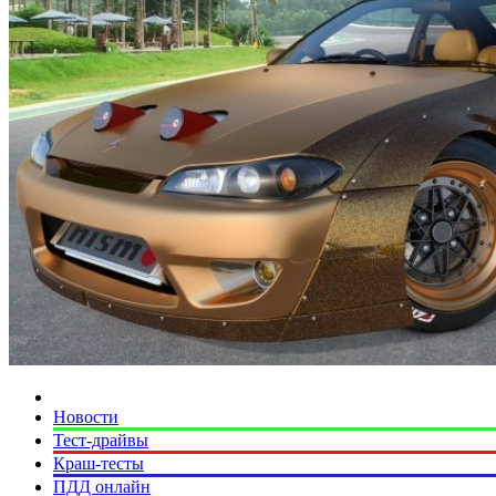
Новости
Тест-драйвы
Краш-тесты
ПДД онлайн