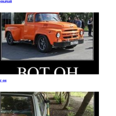
окачай
т он