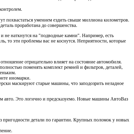
контролем.
гут похвастаться умением ездить свыше миллиона километров.
деталь проработана до совершенства.
и не наткнутся на "подводные камни". Например, есть
 то эти проблемы вас не коснутся. Неприятности, которые
е отношение отрицательно влияет на состояние автомобиля.
полностью поменять комплект ремней и фильтров, деталей,
леньким.
онте иномарки.
ерски маскируют старые машины, что заподозрить неладное
м авто. Это логично и предсказуемо. Новые машины АвтоВаз
 из пригодности детали по гарантии. Крупных поломок у новых
ление.