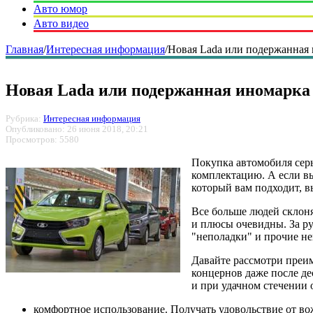
Авто юмор
Авто видео
Главная
/
Интересная информация
/
Новая Lada или подержанная 
Новая Lada или подержанная иномарка 
Рубрика:
Интересная информация
Опубликовано: 26 июня 2018, 20:21
Просмотров: 5580
Покупка автомобиля серь
комплектацию. А если вы
который вам подходит, в
Все больше людей склоня
и плюсы очевидны. За ру
"неполадки" и прочие не
Давайте рассмотри преи
концернов даже после де
и при удачном стечении
комфортное использование. Получать удовольствие от во