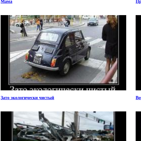
Мама
Пр
Зато экологически чистый
Во