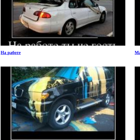
На работе
Ма