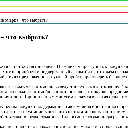
иномарка - что выбрать?
– что выбрать?
езное и ответственное дело. Прежде чем преступить к покупке
 хотите приобрести поддержанный автомобиль, то задача осложн
ыбрать из предложенного нужный пробег, просмотреть бывшие п
ются к тому, что автомобиль следует покупать в автосалоне. И 
лем новенького автомобиля никто не сидел, к покупке предостав
приятности. Единственным минусом является высокая цена, что
мущества покупки поддержанного автомобиля иностранного прои
сяти лет эксплуатации могут похвастаться хорошим состоянием
 обстоятельств, редко ломатюся. Главными плюсами поддержанн
ждения и просто от нахождения в салоне можно и в поддержанн