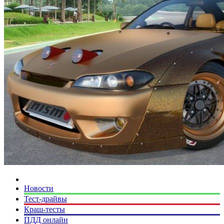
Новости
Тест-драйвы
Краш-тесты
ПДД онлайн