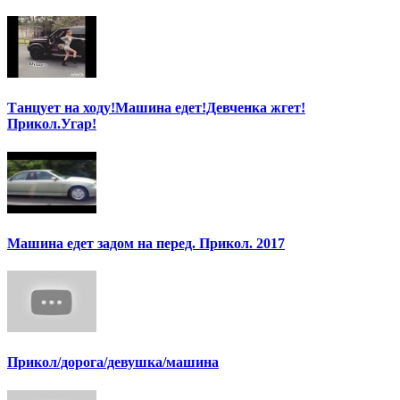
Танцует на ходу!Машина едет!Девченка жгет!
Прикол.Угар!
Машина едет задом на перед. Прикол. 2017
Прикол/дорога/девушка/машина