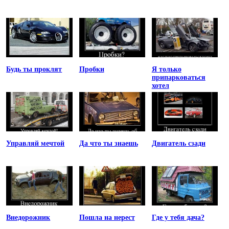
Будь ты проклят
Пробки
Я только
припарковаться
хотел
Управляй мечтой
Да что ты знаешь
Двигатель сзади
Внедорожник
Пошла на нерест
Где у тебя дача?