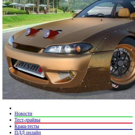
Новости
Тест-драйвы
Краш-тесты
ПДД онлайн