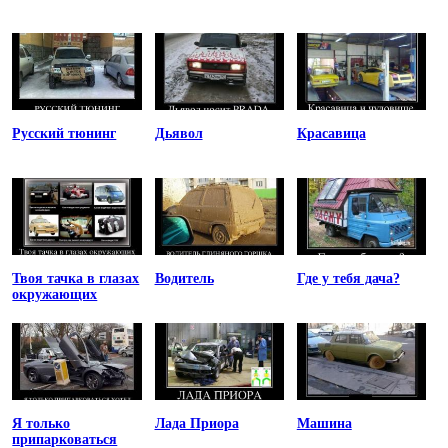
Русский тюнинг
Дьявол
Красавица
Твоя тачка в глазах
Водитель
Где у тебя дача?
окружающих
Я только
Лада Приора
Машина
припарковаться