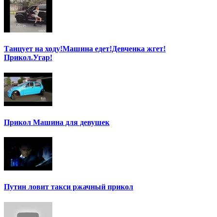
Танцует на ходу!Машина едет!Девченка жгет!
Прикол.Угар!
Прикол Машина для девушек
Путин ловит такси ржачный прикол