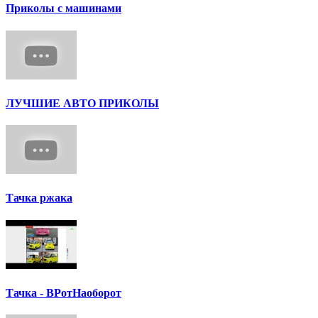
Приколы с машинами
ЛУЧШИЕ АВТО ПРИКОЛЫ
Тачка ржака
Тачка - ВРотНаоборот