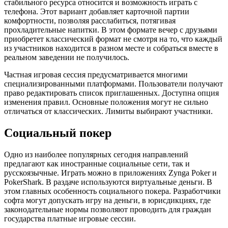
стабильного ресурса относится и возможность играть с
телефона. Этот вариант добавляет карточной партии
комфортности, позволяя расслабиться, потягивая
прохладительные напитки. В этом формате вечер с друзьями
приобретет классический формат не смотря на то, что каждый
из участников находится в разном месте и собраться вместе в
реальном заведении не получилось.
Частная игровая сессия предусматривается многими
специализированными платформами. Пользователи получают
право редактировать список приглашенных. Доступна опция
изменения правил. Основные положения могут не сильно
отличаться от классических. Лимиты выбирают участники.
Социальный покер
Одно из наиболее популярных сегодня направлений
предлагают как иностранные социальные сети, так и
русскоязычные. Играть можно в приложениях Zynga Poker и
PokerShark. В раздаче используются виртуальные деньги. В
этом главных особенность социального покера. Разработчики
софта могут допускать игру на деньги, в юрисдикциях, где
законодательные нормы позволяют проводить для граждан
государства платные игровые сессии.