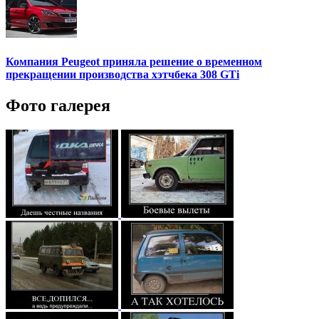
Компания Peugeot приняла решение о временном
прекращении производства хэтчбека 308 GTi
Фото галерея