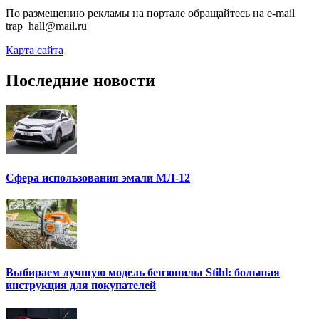
По размещению рекламы на портале обращайтесь на e-mail
trap_hall@mail.ru
Карта сайта
Последние новости
Сфера использования эмали МЛ-12
Выбираем лучшую модель бензопилы Stihl: большая
инструкция для покупателей