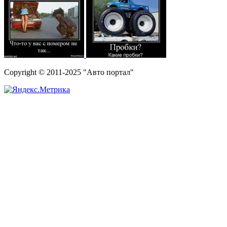
Copyright © 2011-2025 "Авто портал"