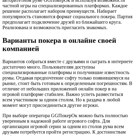
авторитетном руме GGПокерОк и используя возможности
частной игры на специализированных платформах. Каждое
решение располагает набором преимуществ. Набирает
популярность становится формат социального покера. Партия
предполагает подключение друзей из ближайшего круга.
Реализована и возможность пригласить знакомых.
Варианты покера в онлайне своей
компанией
Вариантов собраться вместе с друзьями и сыграть в интернете
достаточно много. Пользователям доступны
специализированные платформы и получившие известность
румы. Отдавая предпочтение софту только появившемуся на
рынке, стоит быть готовым к определенным погрешностям. В
отличие от небольших приложений онлайн покер в на
игровой платформе стабилен. Важно успеть разместиться
всем участником за одним столом. Но к раздача в любой
момент могут присоединиться другие игроки.
При выборе оператора GGПокерОк можно быть полностью
уверенным в надежной работе игрового софта. Для
организации игровой серии за одним из столов рума всем
друзьям потребуется пройти регистрацию. К достоинствам