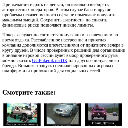
При желании играть на деньги, оптимально выбирать
авторитетных операторов. В этом случае баги и другие
проблемы некачественного софта не помешают получить
максимум эмоций. Сохранить азартность, но снизить
финансовые риски позволяют низкие лимиты.
Покер заслуженно считается популярным развлечением во
время отдыха. Расслабленное настроение и приятная
компания дополняются впечатлениями от приятного вечера в
кругу друзей. В числе проверенных решений для организации
в онлайне игровой сессии будет выбор проверенного рума
можно скачать
GGPokerok на ПК
или другого популярного
бренда. Возможен запуск специализированных игровых
платформ или приложений для социальных сетей.
Смотрите также: