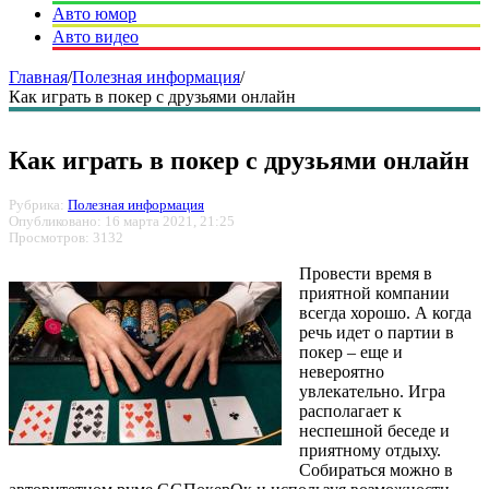
Авто юмор
Авто видео
Главная
/
Полезная информация
/
Как играть в покер с друзьями онлайн
Как играть в покер с друзьями онлайн
Рубрика:
Полезная информация
Опубликовано: 16 марта 2021, 21:25
Просмотров: 3132
Провести время в
приятной компании
всегда хорошо. А когда
речь идет о партии в
покер – еще и
невероятно
увлекательно. Игра
располагает к
неспешной беседе и
приятному отдыху.
Собираться можно в