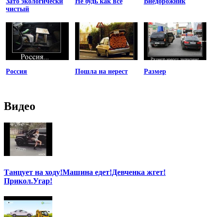
Зато экологически
Не будь как все
Внедорожник
чистый
Россия
Пошла на нерест
Размер
Видео
Танцует на ходу!Машина едет!Девченка жгет!
Прикол.Угар!