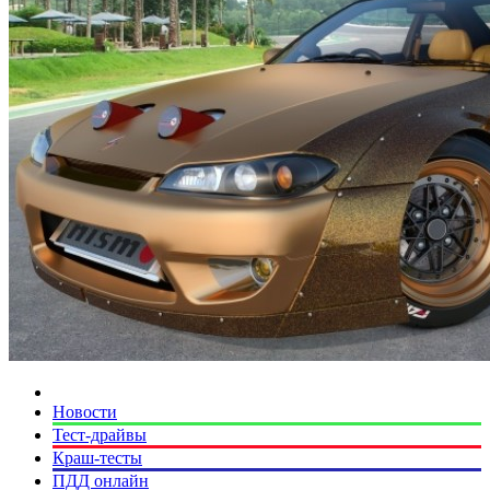
Новости
Тест-драйвы
Краш-тесты
ПДД онлайн