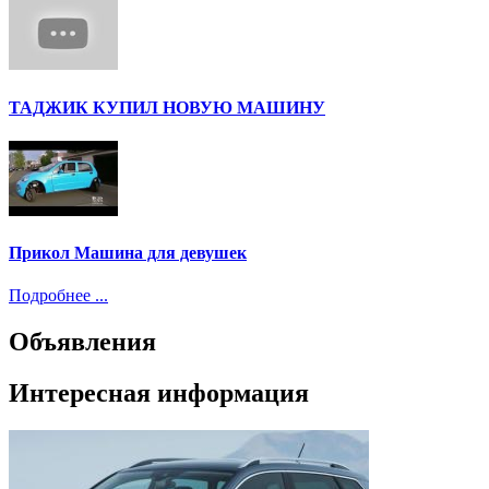
ТАДЖИК КУПИЛ НОВУЮ МАШИНУ
Прикол Машина для девушек
Подробнее ...
Объявления
Интересная информация