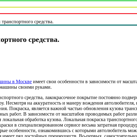
 транспортного средства.
ортного средства.
шины в Москве
имеет свои особенности в зависимости от масшт
 машины своими руками.
нспортного средства, лакокрасочное покрытие постоянно подвер
ру. Несмотря на аккуратность и манеру вождения автолюбителя, 
ия. Покраска, является важной частью обновления кузова транс
ых работ. В зависимости от масштабов проводимых работ разли
и локальная обработка кузова. Локальная покраска транспортного
краски в специализированном сервисе весьма затратная процедур
орые особенности, ознакомившись с которыми автолюбитель мож
я имеет ряд достойных преимуществ. Во-первых, самостоятельн