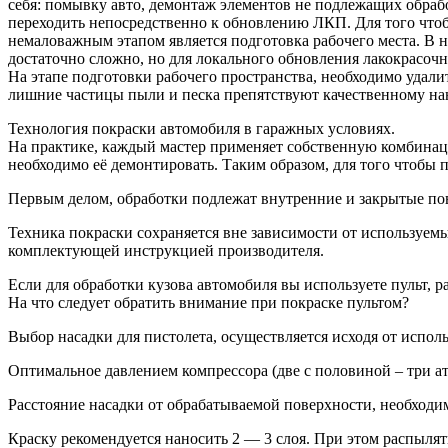
себя: помывку авто, демонтаж элементов не подлежащих обрабо
переходить непосредственно к обновлению ЛКП. Для того чтоб
немаловажным этапом является подготовка рабочего места. В 
достаточно сложно, но для локального обновления лакокрасоч
На этапе подготовки рабочего пространства, необходимо удали
лишние частицы пыли и песка препятствуют качественному на
Технология покраски автомобиля в гаражных условиях.
На практике, каждый мастер применяет собственную комбинац
необходимо её демонтировать. Таким образом, для того чтобы п
Первым делом, обработки подлежат внутренние и закрытые пов
Техника покраски сохраняется вне зависимости от используемы
комплектующей инструкцией производителя.
Если для обработки кузова автомобиля вы используете пульт,
На что следует обратить внимание при покраске пультом?
Выбор насадки для пистолета, осуществляется исходя от испол
Оптимальное давлением компрессора (две с половиной – три а
Расстояние насадки от обрабатываемой поверхности, необходим
Краску рекомендуется наносить 2 — 3 слоя. При этом распыля