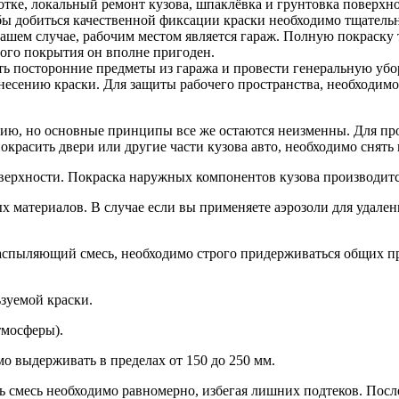
тке, локальный ремонт кузова, шпаклёвка и грунтовка поверхно
ы добиться качественной фиксации краски необходимо тщательн
нашем случае, рабочим местом является гараж. Полную покраску
ного покрытия он вполне пригоден.
ть посторонние предметы из гаража и провести генеральную убо
несению краски. Для защиты рабочего пространства, необходимо
ию, но основные принципы все же остаются неизменны. Для про
окрасить двери или другие части кузова авто, необходимо снять
ерхности. Покраска наружных компонентов кузова производится 
х материалов. В случае если вы применяете аэрозоли для удален
 распыляющий смесь, необходимо строго придерживаться общих п
ьзуемой краски.
тмосферы).
о выдерживать в пределах от 150 до 250 мм.
ть смесь необходимо равномерно, избегая лишних подтеков. Пос