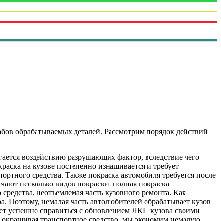
абов обрабатываемых деталей. Рассмотрим порядок действий
гается воздействию разрушающих фактор, вследствие чего
краска на кузове постепенно изнашивается и требует
портного средства. Также покраска автомобиля требуется после
чают несколько видов покраски: полная покраска
 средства, неотъемлемая часть кузовного ремонта. Как
а. Поэтому, немалая часть автолюбителей обрабатывает кузов
ет успешно справиться с обновлением ЛКП кузова своими
о окрашивая транспортное средство, мы экономим немалую