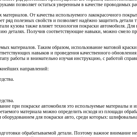
 руками позволяет остаться уверенным в качестве проводимых р
 материалов. От качества используемого лакокрасочного покрыт
меет ряд полезных свойств и позволяет надёжно защитить детали
тали кузова также влияет технология покраски автомобиля. Для
нию деталях. Получив соответствующие навыки, можно смело п
емых материалов. Таким образом, использование матовой краск
тветствующих навыков и проведения качественного обновления 
этапу работы и внимательно изучая инструкцию, с работой спр
ажнейших направлений:
едства.
едства.
имание при покраске автомобиля это используемые материалы и 
бретаемого материала можно определить исходя из площади обра
 оборудованием для покраски авто, среди которых: шлифовальн
одготовки обрабатываемой детали. Поэтому важное внимание не