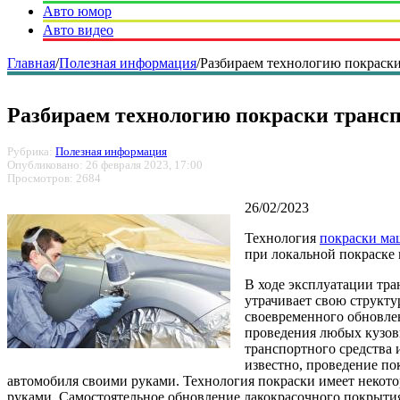
Авто юмор
Авто видео
Главная
/
Полезная информация
/
Разбираем технологию покраски
Разбираем технологию покраски трансп
Рубрика:
Полезная информация
Опубликовано: 26 февраля 2023, 17:00
Просмотров: 2684
26/02/2023
Технология
покраски ма
при локальной покраске
В ходе эксплуатации тра
утрачивает свою структу
своевременного обновлен
проведения любых кузовн
транспортного средства 
известно, проведение по
автомобиля своими руками. Технология покраски имеет некот
руками. Самостоятельное обновление лакокрасочного покрыти