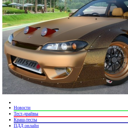
Новости
Тест-драйвы
Краш-тесты
ПДД онлайн