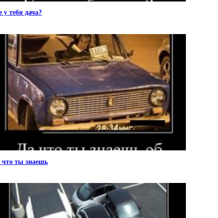
е у тебя дача?
 что ты знаешь