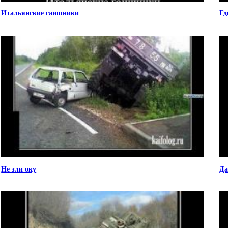
Итальянские гаишники
Гд
Не зли оку
Да