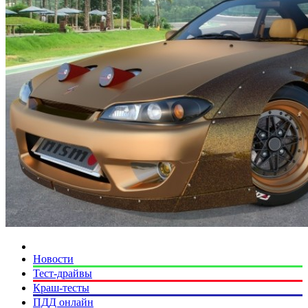
Новости
Тест-драйвы
Краш-тесты
ПДД онлайн