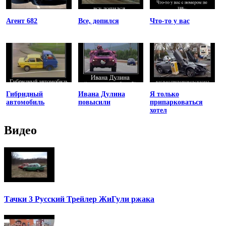
Агент 682
Все, допился
Что-то у вас
Гибридный
Ивана Дулина
Я только
автомобиль
повысили
припарковаться
хотел
Видео
Тачки 3 Русский Трейлер ЖиГули ржака