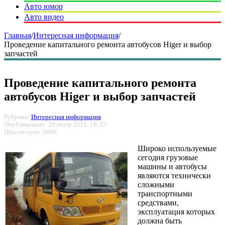
Авто юмор
Авто видео
Главная
/
Интересная информация
/
Проведение капитального ремонта автобусов Higer и выбор
запчастей
Проведение капитального ремонта
автобусов Higer и выбор запчастей
Рубрика:
Интересная информация
Опубликовано: 29 июля 2018, 18:25
Просмотров: 5606
Широко используемые
сегодня грузовые
машины и автобусы
являются технически
сложными
транспортными
средствами,
эксплуатация которых
должна быть