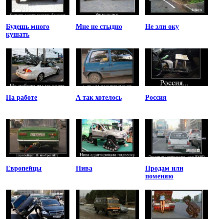
Будешь много
Мне не стыдно
Не зли оку
кушать
На работе
А так хотелось
Россия
Европейцы
Нива
Продам или
поменяю