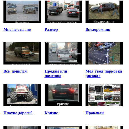
Мне не стыдно
Размер
Внедорожник
Все, допился
Продам или
Моя твоя парковка
поменяю
рисовал
Плохие дороги?
Кризис
Прокачай