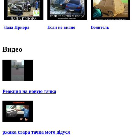
Лада Приора
Если не видно
Водитель
Видео
Реакция на новую тачка
ржака стара тачка мого дідуся