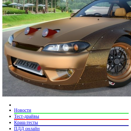
Новости
Тест-драйвы
Краш-тесты
ПДД онлайн