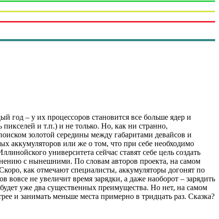
 год – у их процессоров становится все больше ядер и
икселей и т.п.) и не только. Но, как ни странно,
поиском золотой середины между габаритами девайсов и
х аккумуляторов или же о том, что при себе необходимо
ллинойского университета сейчас ставят себе цель создать
внению с нынешними. По словам авторов проекта, на самом
 Скоро, как отмечают специалисты, аккумуляторы догонят по
 вовсе не увеличит время зарядки, а даже наоборот – зарядить
в будет уже два существенных преимущества. Но нет, на самом
стрее и занимать меньше места примерно в тридцать раз. Сказка?