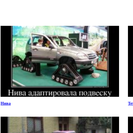
Нива
Те