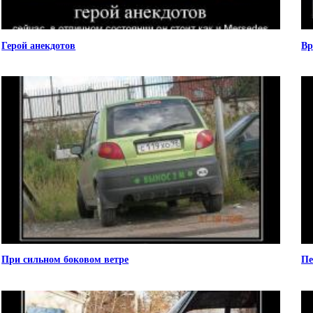
Герой анекдотов
Вр
При сильном боковом ветре
Пе