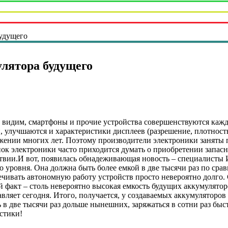
будущего
лятора будущего
видим, смартфоны и прочие устройства совершенствуются каждый
улучшаются и характеристики дисплеев (разрешение, плотность п
жении многих лет. Поэтому производители электроники заняты 
к электроники часто приходится думать о приобретении запасны
ствии.И вот, появилась обнадеживающая новость – специалисты И
уровня. Она должна быть более емкой в две тысячи раз по сра
ечивать автономную работу устройств просто невероятно долго.
факт – столь невероятно высокая емкость будущих аккумуляторов
тавляет сегодня. Итого, получается, у создаваемых аккумуляторо
ть в две тысячи раз дольше нынешних, заряжаться в сотни раз бы
стики!