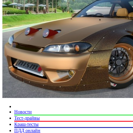
Новости
Тест-драйвы
Краш-тесты
ПДД онлайн