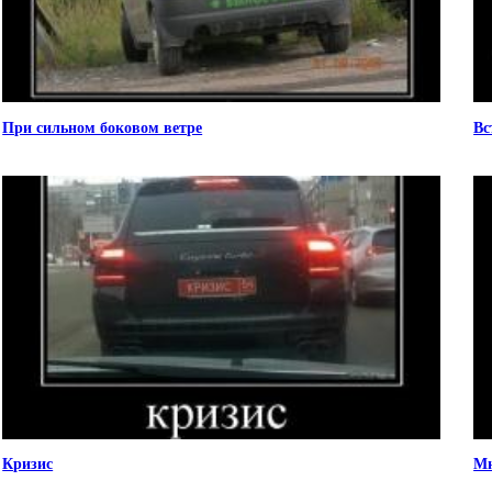
При сильном боковом ветре
Вс
Кризис
Мн