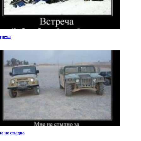
треча
е не стыдно