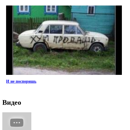
И не поспоришь
Видео