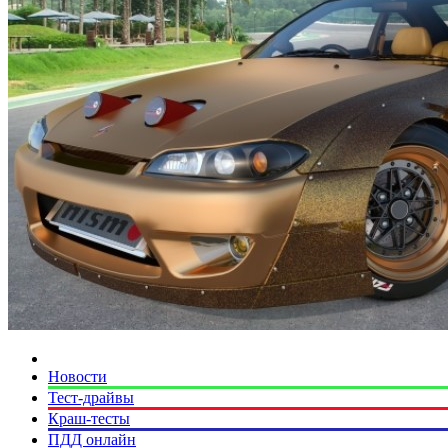
Новости
Тест-драйвы
Краш-тесты
ПДД онлайн