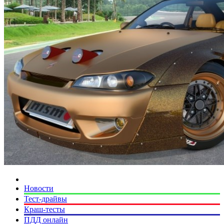
Новости
Тест-драйвы
Краш-тесты
ПДД онлайн