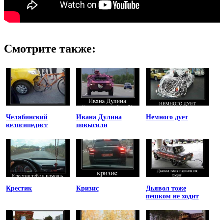
Смотрите также:
Челябинский
Ивана Дулина
Немного дует
велосипедист
повысили
Крестик
Кризис
Дьявол тоже
пешком не ходит