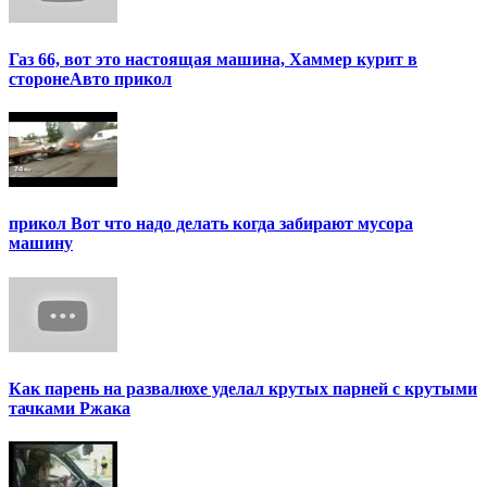
Газ 66, вот это настоящая машина, Хаммер курит в
сторонеАвто прикол
прикол Вот что надо делать когда забирают мусора
машину
Как парень на развалюхе уделал крутых парней с крутыми
тачками Ржака