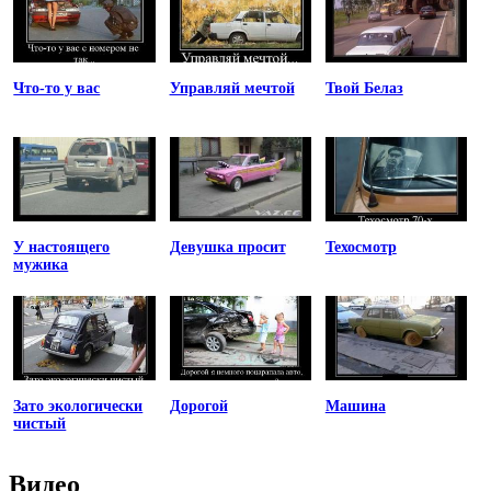
Что-то у вас
Управляй мечтой
Твой Белаз
У настоящего
Девушка просит
Техосмотр
мужика
Зато экологически
Дорогой
Машина
чистый
Видео