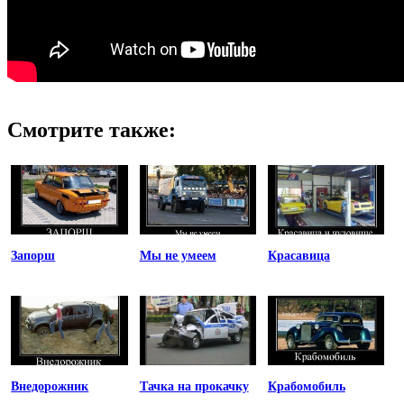
Смотрите также:
Запорш
Мы не умеем
Красавица
Внедорожник
Тачка на прокачку
Крабомобиль