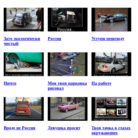
Зато экологически
Россия
Уступи пешеходу
чистый
Ничто
Моя твоя парковка
На работе
рисовал
Вроде не Россия
Девушка просит
Твоя тачка в глазах
окружающих