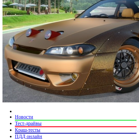
Новости
Тест-драйвы
Краш-тесты
ПДД онлайн