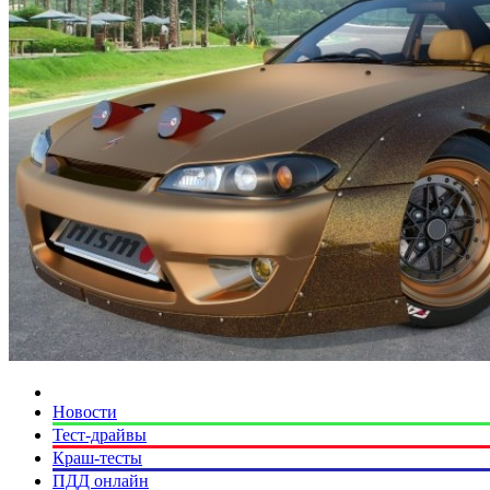
Новости
Тест-драйвы
Краш-тесты
ПДД онлайн