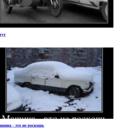
тут
шина - это не роскошь