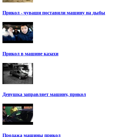
Прикол - чуваши поставили машину на дыбы
Прикол в машине казахи
Девушка заправляет машину, прикол
Продажа машины прикол