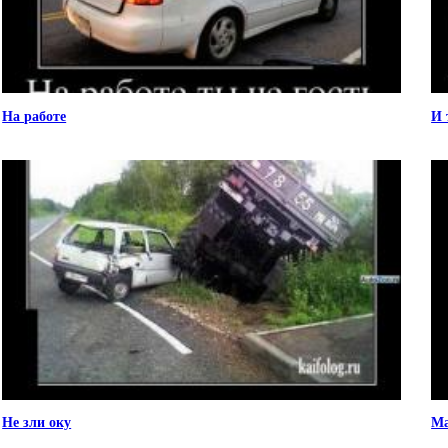
На работе
И 
Не зли оку
Ма