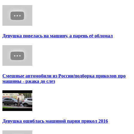
Девушка повелась на машину, а парень её обломал
Смешные автомобили из России/подборка приколов про
машины - ржака до слез
Девушка ошиблась машиной парня прикол 2016