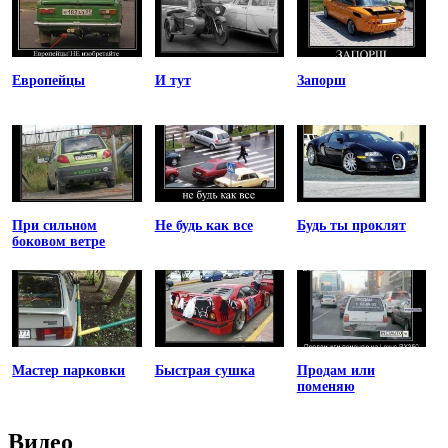
Европейцы
И тут
Запорш
При сильном
Не будь как все
Будь ты проклят
боковом ветре
Мастер парковки
Быстрая сушка
Продам или
поменяю
Видео