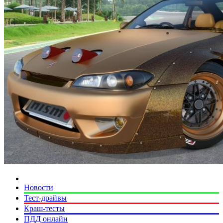
Новости
Тест-драйвы
Краш-тесты
ПДД онлайн