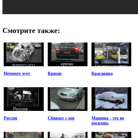
Смотрите также:
Немного дует
Кризис
Красавица
Россия
Сбивает с ног
Машина - это не
роскошь