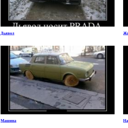
Дьявол
Жи
Машина
На