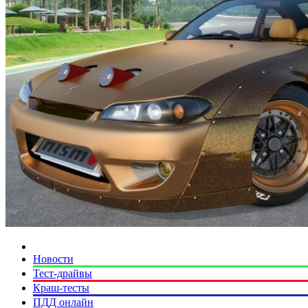
Новости
Тест-драйвы
Краш-тесты
ПДД онлайн