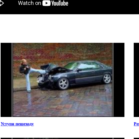
Уступи пешеходу
Ре