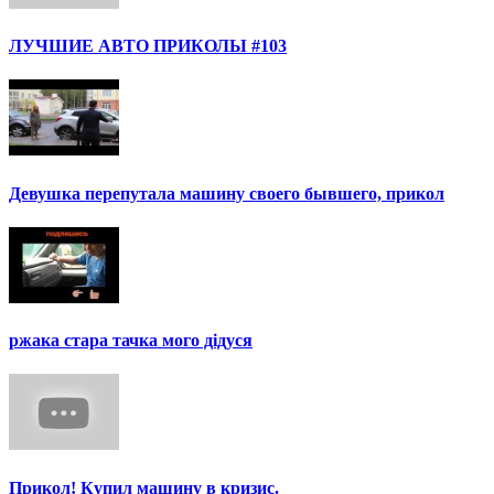
ЛУЧШИЕ АВТО ПРИКОЛЫ #103
Девушка перепутала машину своего бывшего, прикол
ржака стара тачка мого дідуся
Прикол! Купил машину в кризис.