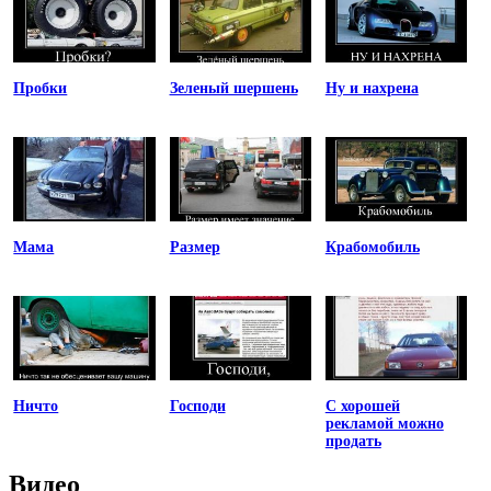
Пробки
Зеленый шершень
Ну и нахрена
Мама
Размер
Крабомобиль
Ничто
Господи
С хорошей
рекламой можно
продать
Видео