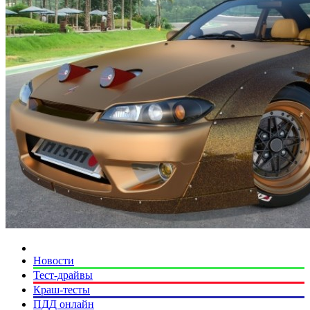
Новости
Тест-драйвы
Краш-тесты
ПДД онлайн