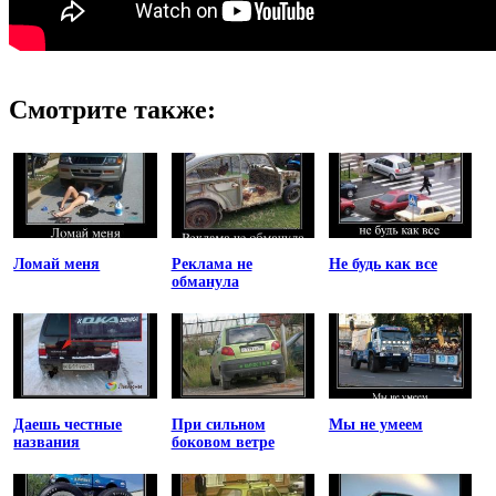
Смотрите также:
Ломай меня
Реклама не
Не будь как все
обманула
Даешь честные
При сильном
Мы не умеем
названия
боковом ветре