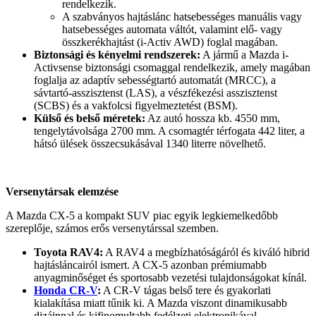
rendelkezik.
A szabványos hajtáslánc hatsebességes manuális vagy
hatsebességes automata váltót, valamint elő- vagy
összkerékhajtást (i-Activ AWD) foglal magában.
Biztonsági és kényelmi rendszerek:
A jármű a Mazda i-
Activsense biztonsági csomaggal rendelkezik, amely magában
foglalja az adaptív sebességtartó automatát (MRCC), a
sávtartó-asszisztenst (LAS), a vészfékezési asszisztenst
(SCBS) és a vakfolcsi figyelmeztetést (BSM).
Külső és belső méretek:
Az autó hossza kb. 4550 mm,
tengelytávolsága 2700 mm. A csomagtér térfogata 442 liter, a
hátsó ülések összecsukásával 1340 literre növelhető.
Versenytársak elemzése
A Mazda CX-5 a kompakt SUV piac egyik legkiemelkedőbb
szereplője, számos erős versenytárssal szemben.
Toyota RAV4:
A RAV4 a megbízhatóságáról és kiváló hibrid
hajtásláncairól ismert. A CX-5 azonban prémiumabb
anyagminőséget és sportosabb vezetési tulajdonságokat kínál.
Honda CR-V
:
A CR-V tágas belső tere és gyakorlati
kialakítása miatt tűnik ki. A Mazda viszont dinamikusabb
dizájnnal és kifinomultabb fedélzeti elektronikával