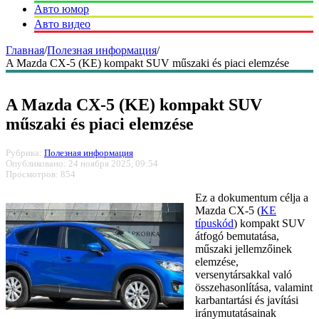
Авто юмор
Авто видео
Главная
/
Полезная информация
/
A Mazda CX-5 (KE) kompakt SUV műszaki és piaci elemzése
A Mazda CX-5 (KE) kompakt SUV
műszaki és piaci elemzése
Рубрика:
Полезная информация
Опубликовано: 24 ноября 2025, 09:54
Просмотров: 854
Ez a dokumentum célja a
Mazda CX-5 (
KE
típuskód
) kompakt SUV
átfogó bemutatása,
műszaki jellemzőinek
elemzése,
versenytársakkal való
összehasonlítása, valamint
karbantartási és javítási
iránymutatásainak