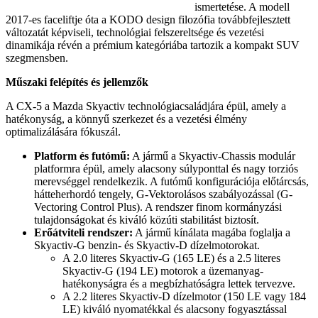
ismertetése. A modell
2017-es faceliftje óta a KODO design filozófia továbbfejlesztett
változatát képviseli, technológiai felszereltsége és vezetési
dinamikája révén a prémium kategóriába tartozik a kompakt SUV
szegmensben.
Műszaki felépítés és jellemzők
A CX-5 a Mazda Skyactiv technológiacsaládjára épül, amely a
hatékonyság, a könnyű szerkezet és a vezetési élmény
optimalizálására fókuszál.
Platform és futómű:
A jármű a Skyactiv-Chassis modulár
platformra épül, amely alacsony súlyponttal és nagy torziós
merevséggel rendelkezik. A futómű konfigurációja előtárcsás,
hátteherhordó tengely, G-Vektorolásos szabályozással (G-
Vectoring Control Plus). A rendszer finom kormányzási
tulajdonságokat és kiváló közúti stabilitást biztosít.
Erőátviteli rendszer:
A jármű kínálata magába foglalja a
Skyactiv-G benzin- és Skyactiv-D dízelmotorokat.
A 2.0 literes Skyactiv-G (165 LE) és a 2.5 literes
Skyactiv-G (194 LE) motorok a üzemanyag-
hatékonyságra és a megbízhatóságra lettek tervezve.
A 2.2 literes Skyactiv-D dízelmotor (150 LE vagy 184
LE) kiváló nyomatékkal és alacsony fogyasztással