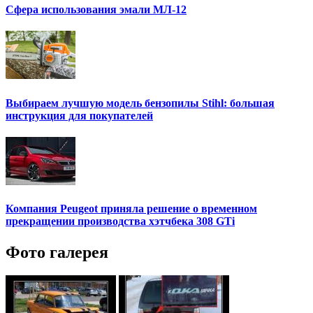
Сфера использования эмали МЛ-12
Выбираем лучшую модель бензопилы Stihl: большая
инструкция для покупателей
Компания Peugeot приняла решение о временном
прекращении производства хэтчбека 308 GTi
Фото галерея