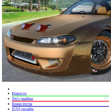
Новости
Тест-драйвы
Краш-тесты
ПДД онлайн