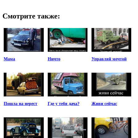
Смотрите также:
Мама
Ничто
Управляй мечтой
Пошла на нерест
Где у тебя дача?
Живи сейчас