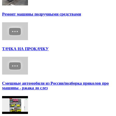
Ремонт машины подручными средствами
ТАЧКА НА ПРОКАЧКУ
Смешные автомобили из России/подборка приколов про
машины - ржака до слез