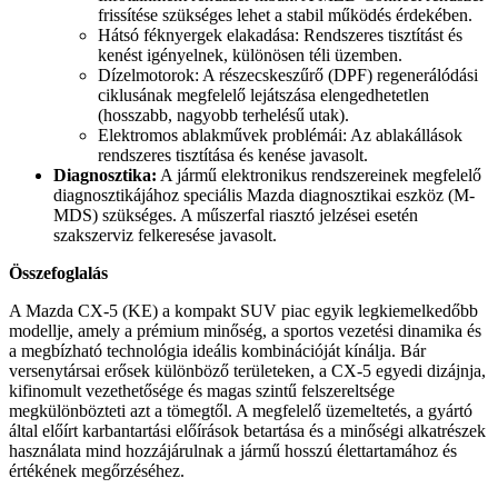
frissítése szükséges lehet a stabil működés érdekében.
Hátsó féknyergek elakadása: Rendszeres tisztítást és
kenést igényelnek, különösen téli üzemben.
Dízelmotorok: A részecskeszűrő (DPF) regenerálódási
ciklusának megfelelő lejátszása elengedhetetlen
(hosszabb, nagyobb terhelésű utak).
Elektromos ablakművek problémái: Az ablakállások
rendszeres tisztítása és kenése javasolt.
Diagnosztika:
A jármű elektronikus rendszereinek megfelelő
diagnosztikájához speciális Mazda diagnosztikai eszköz (M-
MDS) szükséges. A műszerfal riasztó jelzései esetén
szakszerviz felkeresése javasolt.
Összefoglalás
A Mazda CX-5 (KE) a kompakt SUV piac egyik legkiemelkedőbb
modellje, amely a prémium minőség, a sportos vezetési dinamika és
a megbízható technológia ideális kombinációját kínálja. Bár
versenytársai erősek különböző területeken, a CX-5 egyedi dizájnja,
kifinomult vezethetősége és magas szintű felszereltsége
megkülönbözteti azt a tömegtől. A megfelelő üzemeltetés, a gyártó
által előírt karbantartási előírások betartása és a minőségi alkatrészek
használata mind hozzájárulnak a jármű hosszú élettartamához és
értékének megőrzéséhez.