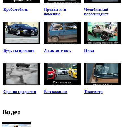
Крабомобиль
Продам или
Челябинский
поменяю
велосипедист
Будь ты проклят
А так хотелось
Нива
Срочно продается
Расскажи им
Техосмотр
Видео