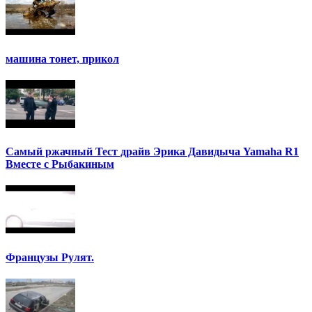
машина тонет, прикол
Самый ржачный Тест драйв Эрика Давидыча Yamaha R1
Вместе с Рыбакиным
Французы Рулят.