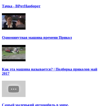
Тачка - ВРотНаоборот
Одноминутная машина времени Прикол
Как эта машина называется? | Подборка приколов май
2017
Самый маленький автомобиль в мире.