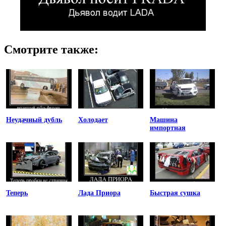
Смотрите также:
Неудачный дубль
Холодает
Машина
импортная
Теперь
Лада Приора
Быстрая сушка