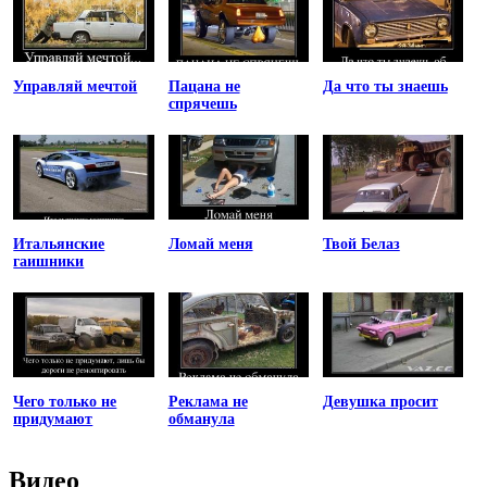
Управляй мечтой
Пацана не
Да что ты знаешь
спрячешь
Итальянские
Ломай меня
Твой Белаз
гаишники
Чего только не
Реклама не
Девушка просит
придумают
обманула
Видео