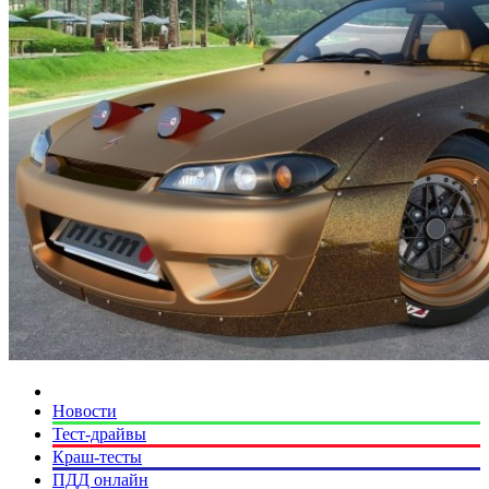
Новости
Тест-драйвы
Краш-тесты
ПДД онлайн