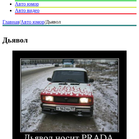
Авто юмор
Авто видео
Главная
/
Авто юмор
/
Дьявол
Дьявол