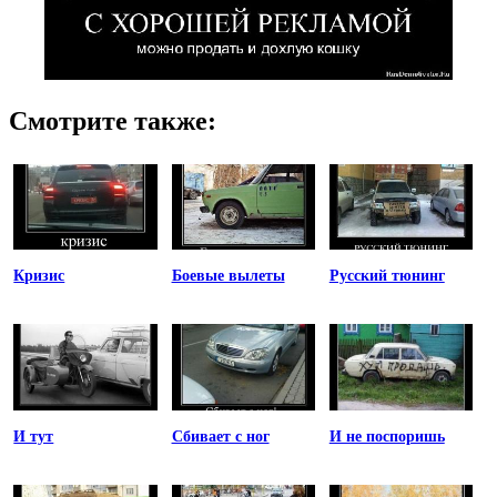
Смотрите также:
Кризис
Боевые вылеты
Русский тюнинг
И тут
Сбивает с ног
И не поспоришь