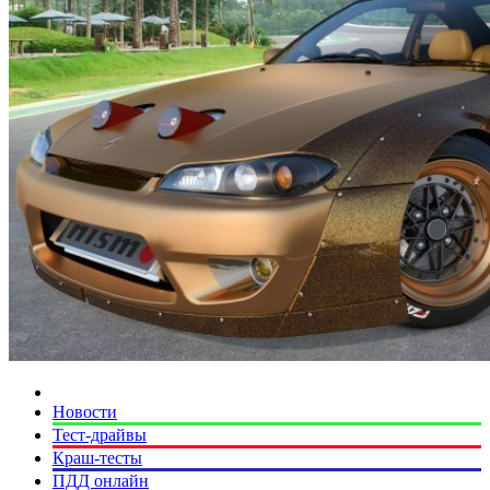
Новости
Тест-драйвы
Краш-тесты
ПДД онлайн