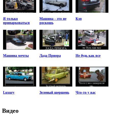
Я только
Машина - это не
Кэп
припарковаться
роскошь
Машина мечты
Лада Приора
Не будь как все
Luxury
Зеленый шершень
Что-то у вас
Видео