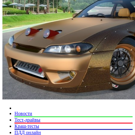
Новости
Тест-драйвы
Краш-тесты
ПДД онлайн