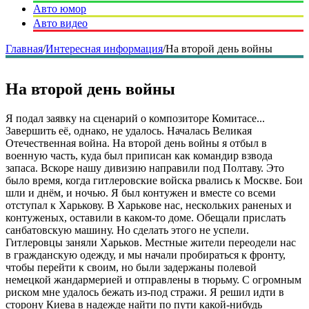
Авто юмор
Авто видео
Главная
/
Интересная информация
/
На второй день войны
На второй день войны
Я подал заявку на сценарий о композиторе Комитасе...
Завершить её, однако, не удалось. Началась Великая
Отечественная война. На второй день войны я отбыл в
военную часть, куда был приписан как командир взвода
запаса. Вскоре нашу дивизию направили под Полтаву. Это
было время, когда гитлеровские войска рвались к Москве. Бои
шли и днём, и ночью. Я был контужен и вместе со всеми
отступал к Харькову. В Харькове нас, нескольких раненых и
контуженых, оставили в каком-то доме. Обещали прислать
санбатовскую машину. Но сделать этого не успели.
Гитлеровцы заняли Харьков. Местные жители переодели нас
в гражданскую одежду, и мы начали пробираться к фронту,
чтобы перейти к своим, но были задержаны полевой
немецкой жандармерией и отправлены в тюрьму. С огромным
риском мне удалось бежать из-под стражи. Я решил идти в
сторону Киева в надежде найти по пути какой-нибудь