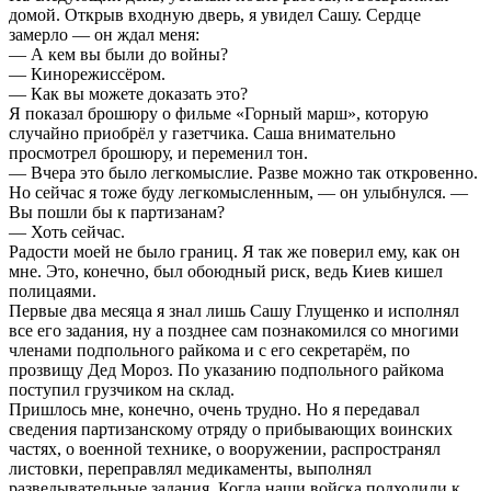
домой. Открыв входную дверь, я увидел Сашу. Сердце
замерло — он ждал меня:
— А кем вы были до войны?
— Кинорежиссёром.
— Как вы можете доказать это?
Я показал брошюру о фильме «Горный марш», которую
случайно приобрёл у газетчика. Саша внимательно
просмотрел брошюру, и переменил тон.
— Вчера это было легкомыслие. Разве можно так откровенно.
Но сейчас я тоже буду легкомысленным, — он улыбнулся. —
Вы пошли бы к партизанам?
— Хоть сейчас.
Радости моей не было границ. Я так же поверил ему, как он
мне. Это, конечно, был обоюдный риск, ведь Киев кишел
полицаями.
Первые два месяца я знал лишь Сашу Глущенко и исполнял
все его задания, ну а позднее сам познакомился со многими
членами подпольного райкома и с его секретарём, по
прозвищу Дед Мороз. По указанию подпольного райкома
поступил грузчиком на склад.
Пришлось мне, конечно, очень трудно. Но я передавал
сведения партизанскому отряду о прибывающих воинских
частях, о военной технике, о вооружении, распространял
листовки, переправлял медикаменты, выполнял
разведывательные задания. Когда наши войска подходили к