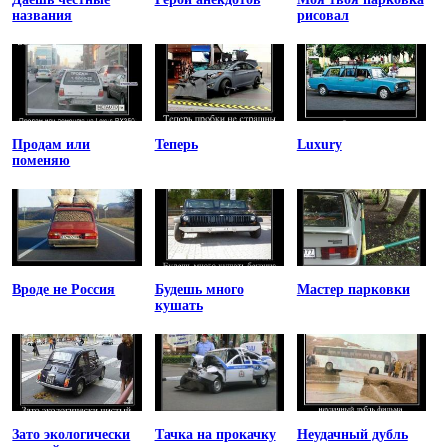
названия
рисовал
Продам или
Теперь
Luxury
поменяю
Вроде не Россия
Будешь много
Мастер парковки
кушать
Зато экологически
Тачка на прокачку
Неудачный дубль