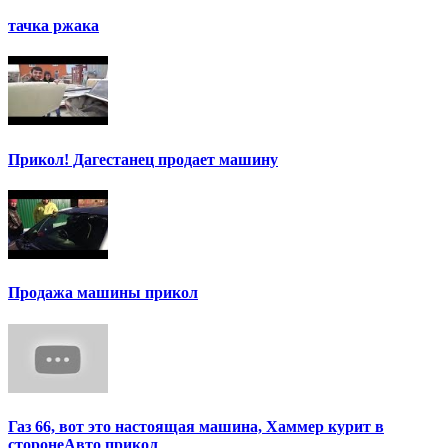
тачка ржака
Прикол! Дагестанец продает машину
Продажа машины прикол
Газ 66, вот это настоящая машина, Хаммер курит в
сторонеАвто прикол