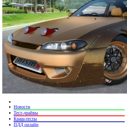
Новости
Тест-драйвы
Краш-тесты
ПДД онлайн