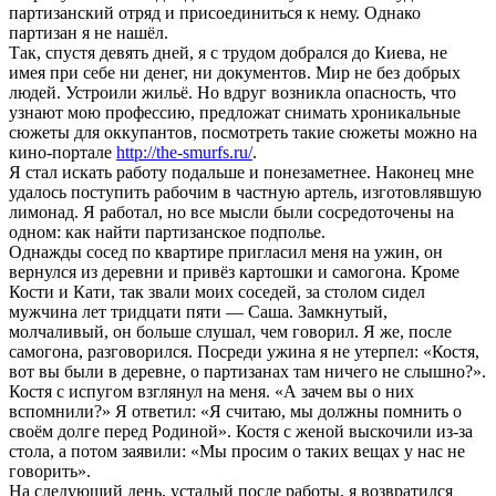
партизанский отряд и присоединиться к нему. Однако
партизан я не нашёл.
Так, спустя девять дней, я с трудом добрался до Киева, не
имея при себе ни денег, ни документов. Мир не без добрых
людей. Устроили жильё. Но вдруг возникла опасность, что
узнают мою профессию, предложат снимать хроникальные
сюжеты для оккупантов, посмотреть такие сюжеты можно на
кино-портале
http://the-smurfs.ru/
.
Я стал искать работу подальше и понезаметнее. Наконец мне
удалось поступить рабочим в частную артель, изготовлявшую
лимонад. Я работал, но все мысли были сосредоточены на
одном: как найти партизанское подполье.
Однажды сосед по квартире пригласил меня на ужин, он
вернулся из деревни и привёз картошки и самогона. Кроме
Кости и Кати, так звали моих соседей, за столом сидел
мужчина лет тридцати пяти — Саша. Замкнутый,
молчаливый, он больше слушал, чем говорил. Я же, после
самогона, разговорился. Посреди ужина я не утерпел: «Костя,
вот вы были в деревне, о партизанах там ничего не слышно?».
Костя с испугом взглянул на меня. «А зачем вы о них
вспомнили?» Я ответил: «Я считаю, мы должны помнить о
своём долге перед Родиной». Костя с женой выскочили из-за
стола, а потом заявили: «Мы просим о таких вещах у нас не
говорить».
На следующий день, усталый после работы, я возвратился