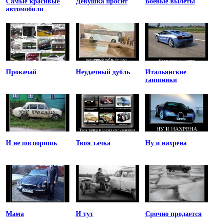
Самые красивые
Девушка просит
Боевые вылеты
автомобили
Прокачай
Неудачный дубль
Итальянские
гаишники
И не поспоришь
Твоя тачка
Ну и нахрена
Мама
И тут
Срочно продается