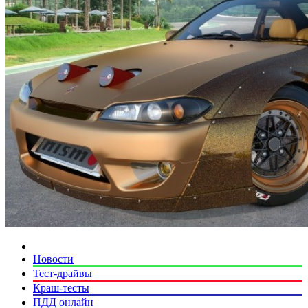
Новости
Тест-драйвы
Краш-тесты
ПДД онлайн