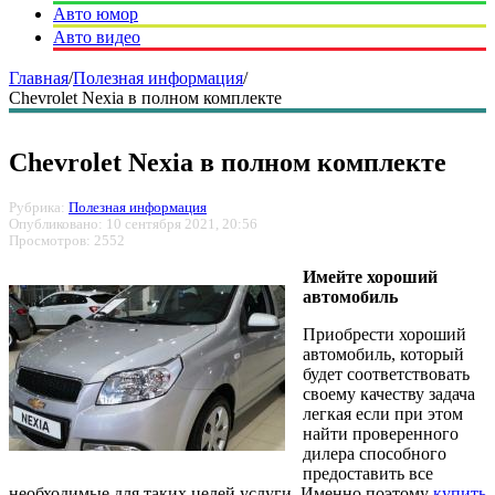
Авто юмор
Авто видео
Главная
/
Полезная информация
/
Chevrolet Nexia в полном комплекте
Chevrolet Nexia в полном комплекте
Рубрика:
Полезная информация
Опубликовано: 10 сентября 2021, 20:56
Просмотров: 2552
Имейте хороший
автомобиль
Приобрести хороший
автомобиль, который
будет соответствовать
своему качеству задача
легкая если при этом
найти проверенного
дилера способного
предоставить все
необходимые для таких целей услуги. Именно поэтому
купить