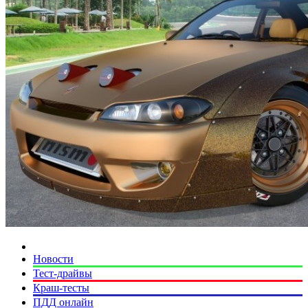
Новости
Тест-драйвы
Краш-тесты
ПДД онлайн