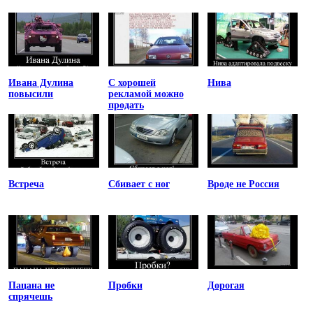
Ивана Дулина
С хорошей
Нива
повысили
рекламой можно
продать
Встреча
Сбивает с ног
Вроде не Россия
Пацана не
Пробки
Дорогая
спрячешь