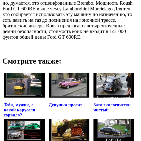
но, думается, это отшлифованные Brembo. Мощность Roush
Ford GT 600RE выше чем у Lamborghini Murcielago.Для тех,
кто собирается использовать эту машину по назначению, то
есть давить на газ до посинения на гоночной трассе,
британские дилеры Roush предлагают четырехточечные
ремни безопасности, стоимость коих не входит в 141 000
фунтов общей цены Ford GT 600RE.
Смотрите также:
Тебя, мужик, с
Девушка просит
Зато экологически
какой карусели
чистый
сорвало?