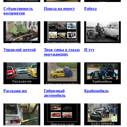
Субъективность
Пошла на нерест
Работа
восприятия
Управляй мечтой
Твоя тачка в глазах
И тут
окружающих
Расскажи им
Гибридный
Крабомобиль
автомобиль