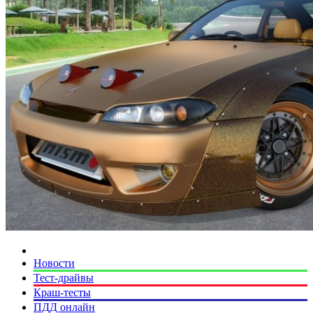
Новости
Тест-драйвы
Краш-тесты
ПДД онлайн