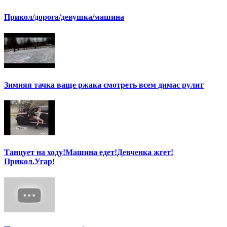
Прикол/дорога/девушка/машина
Зимняя тачка ваще ржака смотреть всем димас рулит
Танцует на ходу!Машина едет!Девченка жгет!
Прикол.Угар!