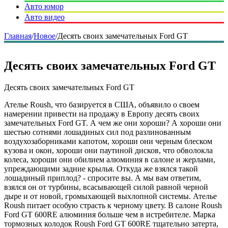
Авто юмор
Авто видео
Главная
/
Новое
/
Десять своих замечательных Ford GT
Десять своих замечательных Ford GT
Десять своих замечательных Ford GT
Ателье Roush, что базируется в США, объявило о своем
намерении привести на продажу в Европу десять своих
замечательных Ford GT. А чем же они хороши? А хороши они
шестью сотнями лошадиных сил под разлинованным
воздухозаборниками капотом, хороши они черным блеском
кузова и окон, хороши они паутиной дисков, что обволокла
колеса, хороши они обилием алюминия в салоне и жерлами,
упреждающими задние крылья. Откуда же взялся такой
лошадиный приплод? - спросите вы. А мы вам ответим,
взялся он от турбины, всасывающей силой равной черной
дыре и от новой, громыхающей выхлопной системы. Ателье
Roush питает особую страсть к черному цвету. В салоне Roush
Ford GT 600RE алюминия больше чем в истребителе. Марка
тормозных колодок Roush Ford GT 600RE тщательно затерта,