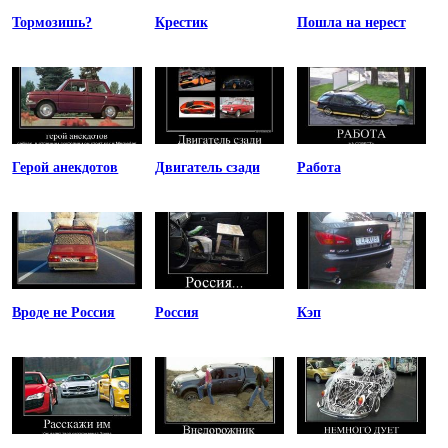
Тормозишь?
Крестик
Пошла на нерест
Герой анекдотов
Двигатель сзади
Работа
Вроде не Россия
Россия
Кэп