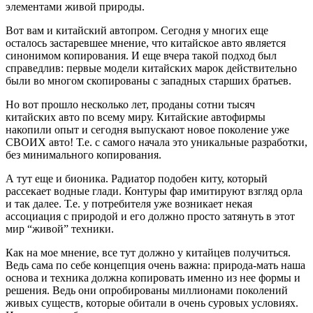
элементами живой природы.
Вот вам и китайский автопром. Сегодня у многих еще
осталось застаревшее мнение, что китайское авто является
синонимом копирования. И еще вчера такой подход был
справедлив: первые модели китайских марок действительно
были во многом скопированы с западных старших братьев.
Но вот прошло несколько лет, проданы сотни тысяч
китайских авто по всему миру. Китайские автофирмы
накопили опыт и сегодня выпускают новое поколение уже
СВОИХ авто! Т.е. с самого начала это уникальные разработки,
без минимального копирования.
А тут еще и бионика. Радиатор подобен киту, который
рассекает водные глади. Контуры фар имитируют взгляд орла
и так далее. Т.е. у потребителя уже возникает некая
ассоциация с природой и его должно просто затянуть в этот
мир “живой” техники.
Как на мое мнение, все тут должно у китайцев получиться.
Ведь сама по себе концепция очень важна: природа-мать наша
основа и техника должна копировать именно из нее формы и
решения. Ведь они опробированы миллионами поколений
живых существ, которые обитали в очень суровых условиях.