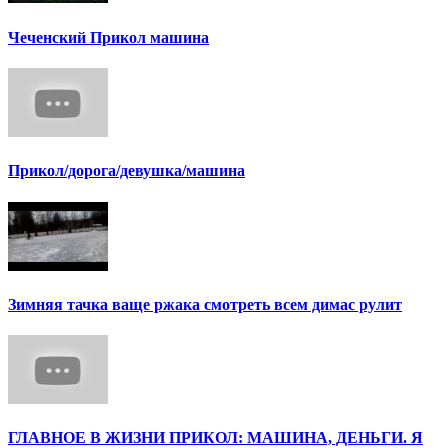
Чеченский Прикол машина
Прикол/дорога/девушка/машина
Зимняя тачка ваще ржака смотреть всем димас рулит
ГЛАВНОЕ В ЖИЗНИ ПРИКОЛ: МАШИНА, ДЕНЬГИ. Я