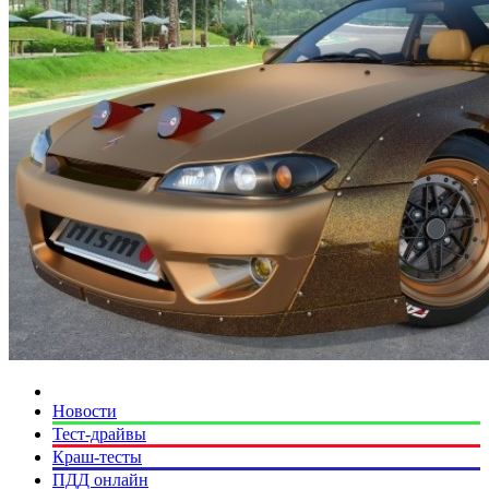
Новости
Тест-драйвы
Краш-тесты
ПДД онлайн