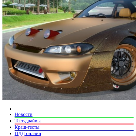
Новости
Тест-драйвы
Краш-тесты
ПДД онлайн