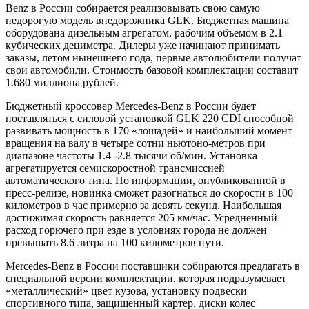
Benz в России собирается реализовывать свою самую
недорогую модель внедорожника GLK. Бюджетная машина
оборудована дизельным агрегатом, рабочим объемом в 2.1
кубических дециметра. Дилеры уже начинают принимать
заказы, летом нынешнего года, первые автолюбители получат
свои автомобили. Стоимость базовой комплектации составит
1.680 миллиона рублей.
Бюджетный кроссовер Mercedes-Benz в России будет
поставляться с силовой установкой GLK 220 СDI способной
развивать мощность в 170 «лошадей» и наибольший момент
вращения на валу в четыре сотни ньютоно-метров при
диапазоне частоты 1.4 -2.8 тысячи об/мин. Установка
агрегатируется семискоростной трансмиссией
автоматического типа. По информации, опубликованной в
пресс-релизе, новинка сможет разогнаться до скорости в 100
километров в час примерно за девять секунд. Наибольшая
достижимая скорость равняется 205 км/час. Усредненный
расход горючего при езде в условиях города не должен
превышать 8.6 литра на 100 километров пути.
Mercedes-Benz в России поставщики собираются предлагать в
специальной версии комплектации, которая подразумевает
«металлический» цвет кузова, установку подвески
спортивного типа, защищенный картер, диски колес