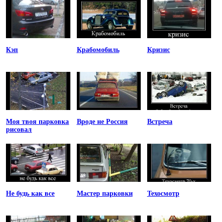
Кэп
Крабомобиль
Кризис
Моя твоя парковка
Вроде не Россия
Встреча
рисовал
Не будь как все
Мастер парковки
Техосмотр