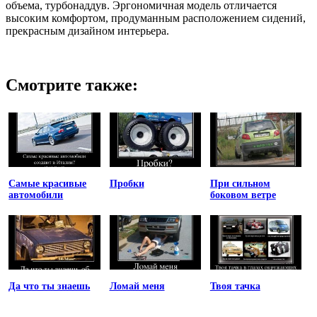
объема, турбонаддув. Эргономичная модель отличается
высоким комфортом, продуманным расположением сидений,
прекрасным дизайном интерьера.
Смотрите также:
Самые красивые
Пробки
При сильном
автомобили
боковом ветре
Да что ты знаешь
Ломай меня
Твоя тачка