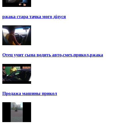
ржака стара тачка мого дідуся
Отец учит сына водить авто,смех,прикол,ржака
Продажа машины прикол