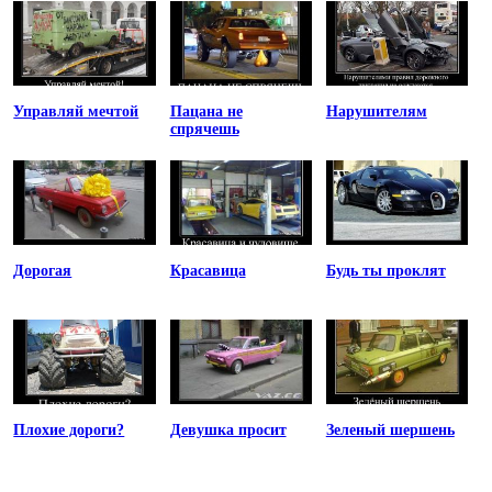
Управляй мечтой
Пацана не
Нарушителям
спрячешь
Дорогая
Красавица
Будь ты проклят
Плохие дороги?
Девушка просит
Зеленый шершень