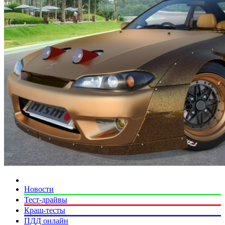
Новости
Тест-драйвы
Краш-тесты
ПДД онлайн