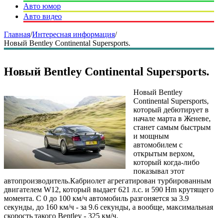
Авто юмор
Авто видео
Главная
/
Интересная информация
/
Новый Bentley Continental Supersports.
Новый Bentley Continental Supersports.
Новый Bentley
Continental Supersports,
который дебютирует в
начале марта в Женеве,
станет самым быстрым
и мощным
автомобилем с
открытым верхом,
который когда-либо
показывал этот
автопроизводитель.Кабриолет агрегатирован турбированным
двигателем W12, который выдает 621 л.с. и 590 Нm крутящего
момента. С 0 до 100 км/ч автомобиль разгоняется за 3.9
секунды, до 160 км/ч - за 9.6 секунды, а вообще, максимальная
скорость такого Bentley - 325 км/ч.