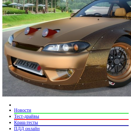
Новости
Тест-драйвы
Краш-тесты
ПДД онлайн