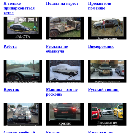
Я только
Пошла на нерест
Продам или
припарковаться
поменяю
хотел
Работа
Реклама не
Внедорожник
обманула
Крестик
Машина - это не
Русский тюнинг
роскошь
Совсем учебный
Кризис
Расскажи им