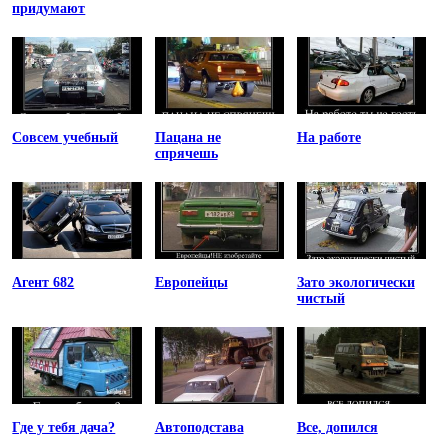
придумают
Совсем учебный
Пацана не
На работе
спрячешь
Агент 682
Европейцы
Зато экологически
чистый
Где у тебя дача?
Автоподстава
Все, допился