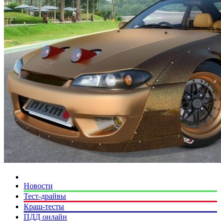
Новости
Тест-драйвы
Краш-тесты
ПДД онлайн