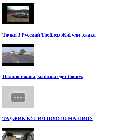
Тачки 3 Русский Трейлер ЖиГули ржака
Полная ржака, машина едет боком.
ТАДЖИК КУПИЛ НОВУЮ МАШИНУ