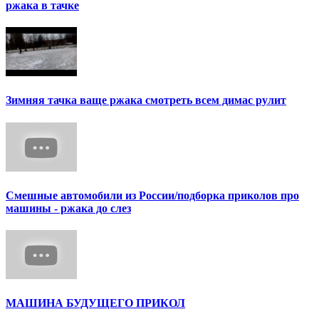
ржака в тачке
Зимняя тачка ваще ржака смотреть всем димас рулит
Смешные автомобили из России/подборка приколов про
машины - ржака до слез
МАШИНА БУДУЩЕГО ПРИКОЛ