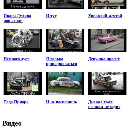
Ивана Дулина
И тут
Управляй мечтой
повысили
Немного дует
Я только
Девушка просит
припарковаться
Лада Приора
И не поспоришь
Дьявол тоже
пешком не ходит
Видео