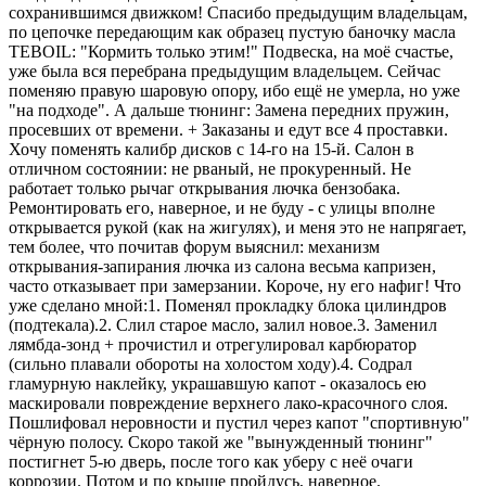
сохранившимся движком! Спасибо предыдущим владельцам,
по цепочке передающим как образец пустую баночку масла
TEBOIL: "Кормить только этим!" Подвеска, на моё счастье,
уже была вся перебрана предыдущим владельцем. Сейчас
поменяю правую шаровую опору, ибо ещё не умерла, но уже
"на подходе". А дальше тюнинг: Замена передних пружин,
просевших от времени. + Заказаны и едут все 4 проставки.
Хочу поменять калибр дисков с 14-го на 15-й. Салон в
отличном состоянии: не рваный, не прокуренный. Не
работает только рычаг открывания лючка бензобака.
Ремонтировать его, наверное, и не буду - с улицы вполне
открывается рукой (как на жигулях), и меня это не напрягает,
тем более, что почитав форум выяснил: механизм
открывания-запирания лючка из салона весьма капризен,
часто отказывает при замерзании. Короче, ну его нафиг! Что
уже сделано мной:1. Поменял прокладку блока цилиндров
(подтекала).2. Слил старое масло, залил новое.3. Заменил
лямбда-зонд + прочистил и отрегулировал карбюратор
(сильно плавали обороты на холостом ходу).4. Содрал
гламурную наклейку, украшавшую капот - оказалось ею
маскировали повреждение верхнего лако-красочного слоя.
Пошлифовал неровности и пустил через капот "спортивную"
чёрную полосу. Скоро такой же "вынужденный тюнинг"
постигнет 5-ю дверь, после того как уберу с неё очаги
коррозии. Потом и по крыше пройдусь, наверное.