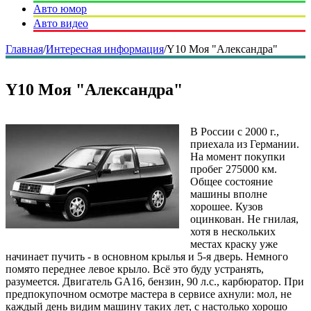
Авто юмор
Авто видео
Главная
/
Интересная информация
/
Y10 Моя "Александра"
Y10 Моя "Александра"
В России с 2000 г.,
приехала из Германии.
На момент покупки
пробег 275000 км.
Общее состояние
машины вполне
хорошее. Кузов
оцинкован. Не гнилая,
хотя в нескольких
местах краску уже
начинает пучить - в основном крылья и 5-я дверь. Немного
помято переднее левое крыло. Всё это буду устранять,
разумеется. Двигатель GA16, бензин, 90 л.с., карбюратор. При
предпокупочном осмотре мастера в сервисе ахнули: мол, не
каждый день видим машину таких лет, с настолько хорошо