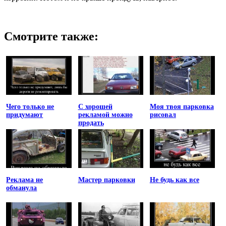
Смотрите также:
Чего только не
С хорошей
Моя твоя парковка
придумают
рекламой можно
рисовал
продать
Реклама не
Мастер парковки
Не будь как все
обманула