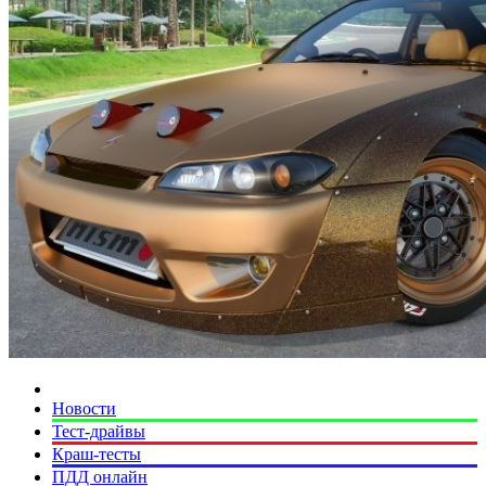
Новости
Тест-драйвы
Краш-тесты
ПДД онлайн