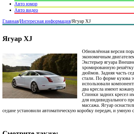
Авто юмор
Авто видео
Главная
/
Интересная информация
/
Ягуар XJ
Ягуар XJ
Обновлённая версия пор
экономичным двигателем.
Экстерьер ягуара Внешне
хромированную решётку 
дюймов. Задняя часть се
стали. По форме кузова 
использовали компоненты
два кресла имеют кожану
Спинки задних кресел и
для индивидуального про
массажа. Ягуар оснастил
седане установили автоматическую коробку передач, и умную
Смотрите также: