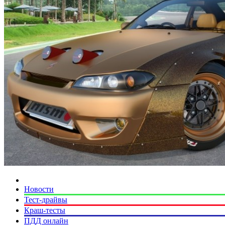
Новости
Тест-драйвы
Краш-тесты
ПДД онлайн