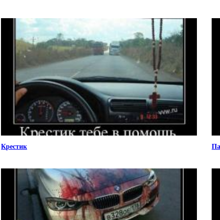
Крестик
Па