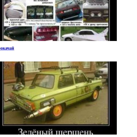
окачай