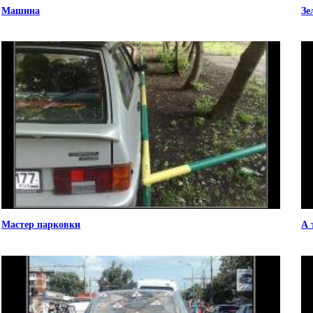
Машина
Зе
Мастер парковки
А 