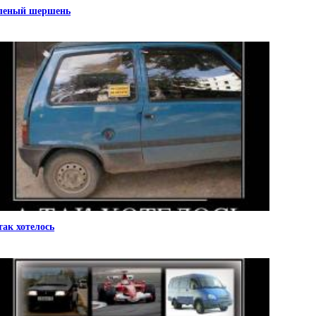
леный шершень
так хотелось