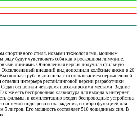
ом спортивного стиля, новыми технологиями, мощным
м ряду будут чувствовать себя как в роскошном лимузине.
оковыми линиями. Обновлённая версия получила стильную
ар. Эксклюзивный внешний вид дополнили колёсные диски в 20
а. Выхлопная труба выполнена с использованием нержавеющей
ля отделки интерьера рестайлинговой версии разработчики
. Седан оснастили четырьмя пассажирскими местами. Задние
Так же есть беспроводная клавиатура для выхода в интернет.
еть фильмы, в комплектацию входят беспроводные устройства
и системой подогрева и охлаждения, и вибро функцией для
м 5 литров. Его мощность составляет 510 лошадиных сил. В
х.