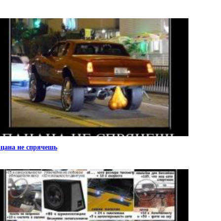
цана не спрячешь