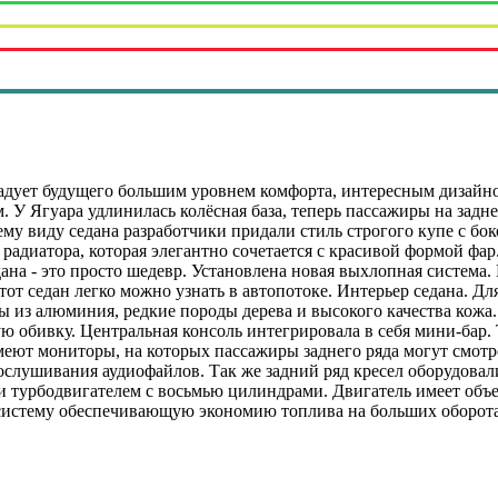
адует будущего большим уровнем комфорта, интересным дизайн
 У Ягуара удлинилась колёсная база, теперь пассажиры на задне
му виду седана разработчики придали стиль строгого купе с б
радиатора, которая элегантно сочетается с красивой формой ф
дана - это просто шедевр. Установлена новая выхлопная систем
этот седан легко можно узнать в автопотоке. Интерьер седана. Д
 из алюминия, редкие породы дерева и высокого качества кожа
ю обивку. Центральная консоль интегрировала в себя мини-бар. 
меют мониторы, на которых пассажиры заднего ряда могут смотр
слушивания аудиофайлов. Так же задний ряд кресел оборудовал
и турбодвигателем с восьмью цилиндрами. Двигатель имеет объе
 систему обеспечивающую экономию топлива на больших оборота