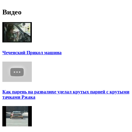
Видео
Чеченский Прикол машина
Как парень на развалюхе уделал крутых парней с крутыми
тачками Ржака