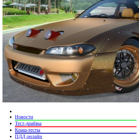
Новости
Тест-драйвы
Краш-тесты
ПДД онлайн