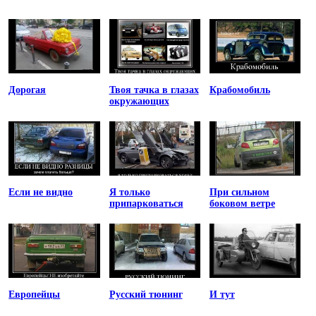
Дорогая
Твоя тачка в глазах
Крабомобиль
окружающих
Если не видно
Я только
При сильном
припарковаться
боковом ветре
Европейцы
Русский тюнинг
И тут