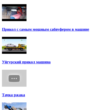
Прикол с самым мощным сабвуфером в машине
Уйгурский прикол машина
Тачка ржака