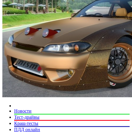
Новости
Тест-драйвы
Краш-тесты
ПДД онлайн