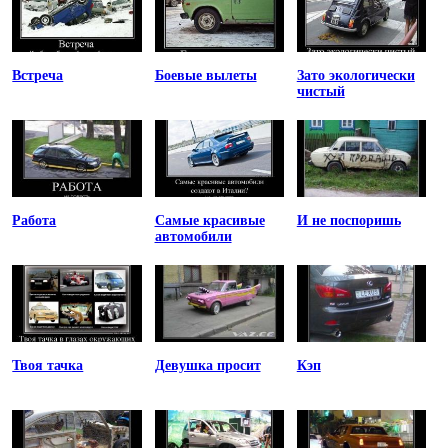
Встреча
Боевые вылеты
Зато экологически
чистый
Работа
Самые красивые
И не поспоришь
автомобили
Твоя тачка
Девушка просит
Кэп