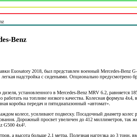
nz
des-Benz
авки Euosatory 2018, был представлен военный Mercedes-Benz G
и легкая надстройка с сиденьями. Опционально предусмотрено 
дизеля, установленного в Mercedes-Benz MRV 6.2, равняется 1
о работать на топливе низкого качества. Колесная формула 4х4,
чная коробка передач и пятидиапазонный «автомат».
каждом колесе, усиливают подвеску. Посадочный диаметр колес 
ования. Дорожный просвет увеличен до 412 миллиметров, так же
z G500 4x4².
ов, а высота больше 2,1 метра. Полезная нагрузка до 3 тонн, в