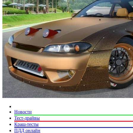
Новости
Тест-драйвы
Краш-тесты
ПДД онлайн