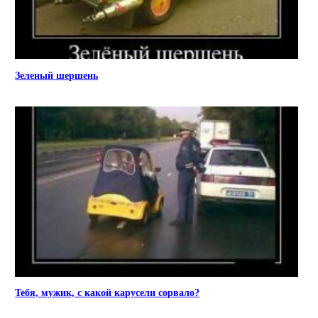
Зеленый шершень
Тебя, мужик, с какой карусели сорвало?