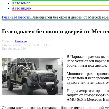
Авто юмор
Авто видео
Главная
/
Новости
/
Гелендваген без окон и дверей от Mercedes-Be
Гелендваген без окон и дверей от Merce
Рубрика:
Новости
Опубликовано: 22 июня 2018, 14:12
Просмотров: 6664
В Париже, в рамках выст
него установлен каркас 
бронеплиты под днище.
Мощность трехлитрового 
длительно и бесперебойн
двухступенчатая раздато
По два амортизатора на 
защите от саморазбортир
AMG 6x6 и Mercedes-Ben
Длинна внедорожника, составляет больше пяти с половиной метр