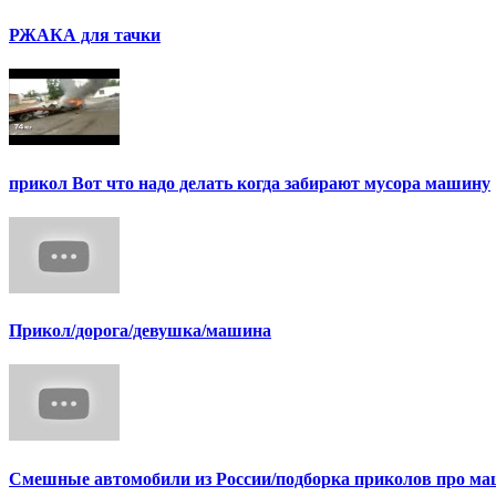
РЖАКА для тачки
прикол Вот что надо делать когда забирают мусора машину
Прикол/дорога/девушка/машина
Смешные автомобили из России/подборка приколов про маш