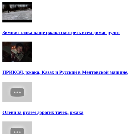
Зимняя тачка ваще ржака смотреть всем димас рулит
ПРИКОЛ, ржака, Казах и Русский в Ментовской машине,
Олени за рулем дорогих тачек, ржака