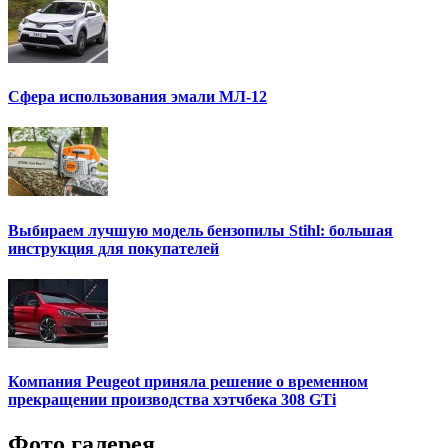
Сфера использования эмали МЛ-12
Выбираем лучшую модель бензопилы Stihl: большая
инструкция для покупателей
Компания Peugeot приняла решение о временном
прекращении производства хэтчбека 308 GTi
Фото галерея