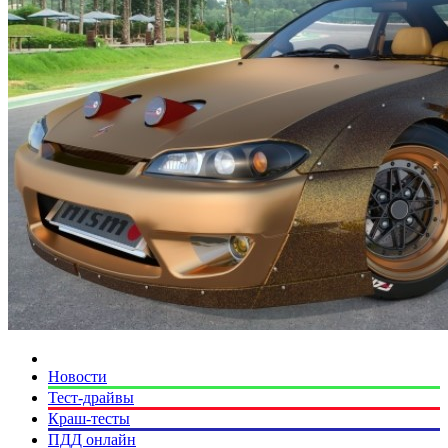
Новости
Тест-драйвы
Краш-тесты
ПДД онлайн