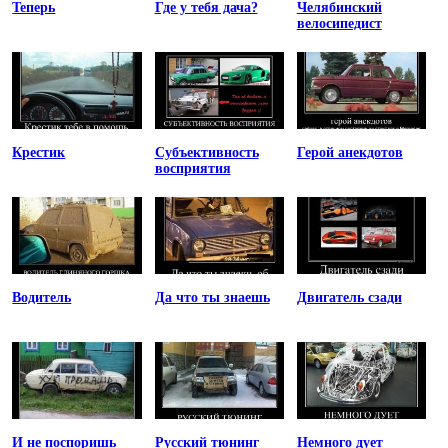
Теперь
Где у тебя дача?
Челябинский
велосипедист
Крестик
Субъективность
Герой анекдотов
восприятия
Водитель
Да что ты знаешь
Двигатель сзади
И не поспоришь
Русский тюнинг
Немного дует