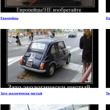
Европейцы
Па
Зато экологически чистый
Тв