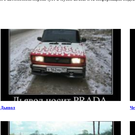
Дьявол
Че