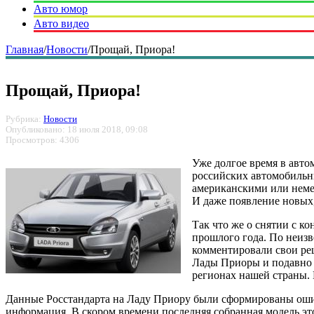
Авто юмор
Авто видео
Главная
/
Новости
/
Прощай, Приора!
Прощай, Приора!
Рубрика:
Новости
Опубликовано: 18 июля 2018, 09:08
Просмотров: 4306
Уже долгое время в авт
российских автомобильны
американскими или немец
И даже появление новых
Так что же о снятии с к
прошлого года. По неизв
комментировали свои ре
Лады Приоры и подавно с
регионах нашей страны. 
Данные Росстандарта на Ладу Приору были сформированы ошибо
информация. В скором времени последняя собранная модель э