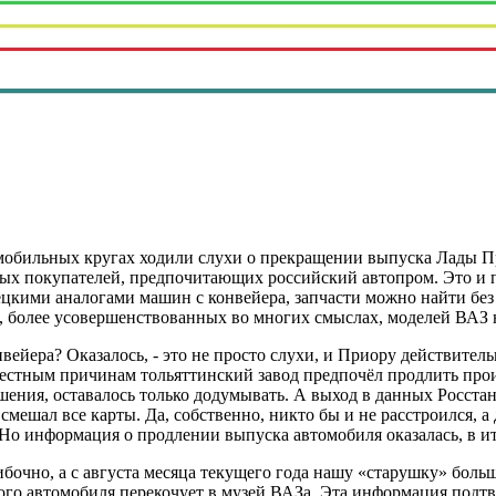
омобильных кругах ходили слухи о прекращении выпуска Лады П
х покупателей, предпочитающих российский автопром. Это и по
кими аналогами машин с конвейера, запчасти можно найти без т
, более усовершенствованных во многих смыслах, моделей ВАЗ 
онвейера? Оказалось, - это не просто слухи, и Приору действите
естным причинам тольяттинский завод предпочёл продлить прои
шения, оставалось только додумывать. А выход в данных Росст
мешал все карты. Да, собственно, никто бы и не расстроился, а
Но информация о продлении выпуска автомобиля оказалась, в ит
чно, а с августа месяца текущего года нашу «старушку» больше
того автомобиля перекочует в музей ВАЗа. Эта информация под