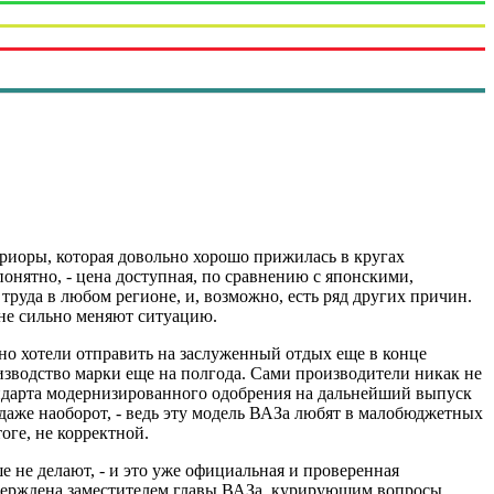
риоры, которая довольно хорошо прижилась в кругах
нятно, - цена доступная, по сравнению с японскими,
руда в любом регионе, и, возможно, есть ряд других причин.
не сильно меняют ситуацию.
льно хотели отправить на заслуженный отдых еще в конце
зводство марки еще на полгода. Сами производители никак не
андарта модернизированного одобрения на дальнейший выпуск
 даже наоборот, - ведь эту модель ВАЗа любят в малобюджетных
оге, не корректной.
 не делают, - и это уже официальная и проверенная
тверждена заместителем главы ВАЗа, курирующим вопросы