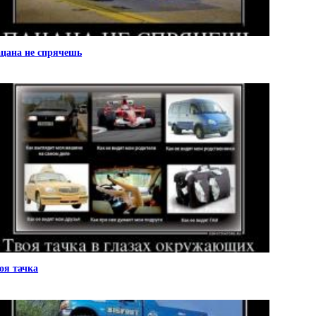
цана не спрячешь
оя тачка