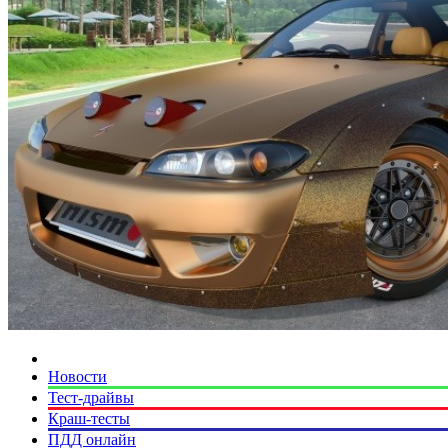
Новости
Тест-драйвы
Краш-тесты
ПДД онлайн