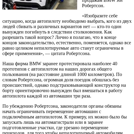
продажам BMW Ян
Робертсон.
«Изобразите себе
ситуацию, когда автопилоту необходимо выбрать, кого из двух
людей сбивать и различных вариантов нет — кто-то один
вынужден погибнуть в следствии столкновения. Как
разрешить такой вопрос? Лично я полагаю, что в конце
концов законодательство, естественно, поменяется, однако все
равно целиком непилотируемые авто станут ограничены в
сфере применения», — цитата Робертсона.
Наша фирма BMW заранее протестировала наиболее 40
прототипов с автопилотом на наших дорогах общего
пользования (на расстояние длиной 1000 километров). По
словам Робертсона, огромная доля поездок обошлась без
происшествий, однако подстраховывающий конструктор на
борту ориентировочно вынужден был вмешаться в работу
автопилота каждой из автомашин три раза.
По убеждению Робертсона, законодатели органы обязаны
начать ограничивать перемещение автомашин с
подключённым автопилотом. К примеру, их можно было бы
запускать лишь на автомагистрали или в заранее
подготовленные участки, где урезано перемещение
пешеходов, для того чтобы непилотируемый автомобилям