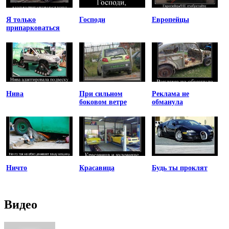
Я только
Господи
Европейцы
припарковаться
Нива
При сильном
Реклама не
боковом ветре
обманула
Ничто
Красавица
Будь ты проклят
Видео