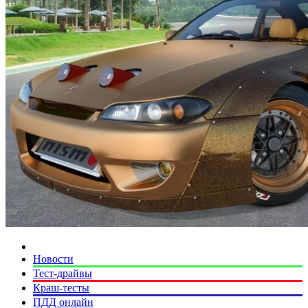
Новости
Тест-драйвы
Краш-тесты
ПДД онлайн