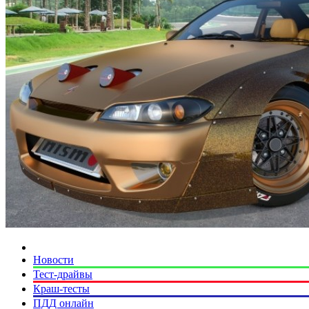
Новости
Тест-драйвы
Краш-тесты
ПДД онлайн