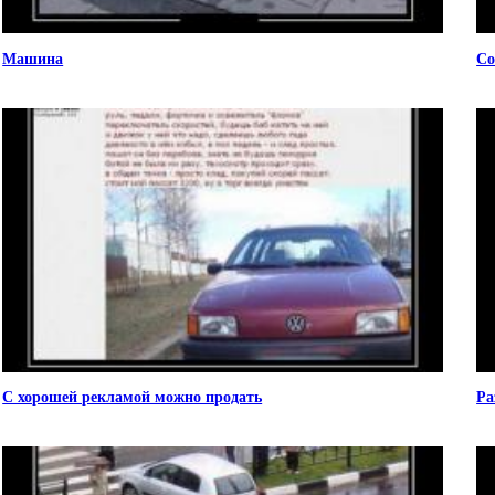
Машина
Со
С хорошей рекламой можно продать
Ра