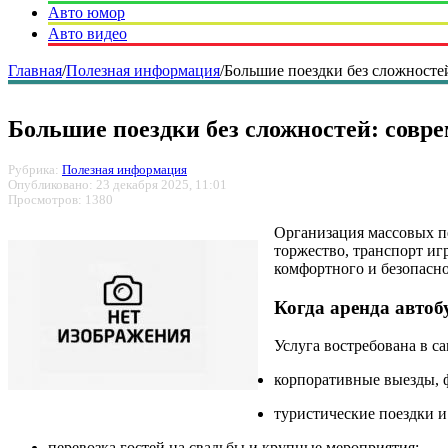
Авто юмор
Авто видео
Главная
/
Полезная информация
/
Большие поездки без сложносте
Большие поездки без сложностей: совр
Рубрика:
Полезная информация
Опубликовано: 23 декабря 2025, 11:01
Просмотров: 1380
Организация массовых пе
торжество, транспорт и
комфортного и безопасн
Когда аренда автоб
Услуга востребована в с
корпоративные выезды, 
туристические поездки 
перевозка гостей на свадьбы и крупные мероприятия;