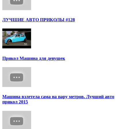
ЛУЧШИЕ АВТО ПРИКОЛЫ #128
Прикол Машина для девушек
Машина взлетела сама на пару метров. Лучший авто
прикол 2015