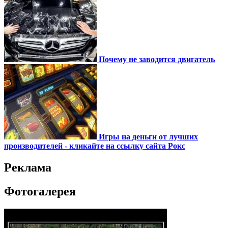
Почему не заводится двигатель
Игры на деньги от лучших
производителей - кликайте на ссылку сайта Рокс
Реклама
Фотогалерея