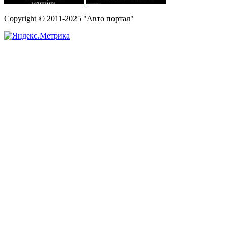
Copyright © 2011-2025 "Авто портал"