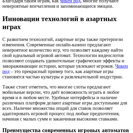
Благодаря таким играм, как
чикен род
, многие получают
невероятные впечатления и запоминающиеся эмоции.
Инновации технологий в азартных
играх
С развитием технологий, азартные игры также претерпели
изменения. Современные онлайн-казино предлагают
невероятное количество игр, что позволяет каждому найти
свой идеальный игровой автомат. Технологии видеослотов
позволяют создавать удивительные графические эффекты и
завораживающие истории, которые увлекают игроков.
Чикен
род
– это прекрасный пример того, как азартные игры
становятся частью культуры и развлекательной индустрии.
Также стоит отметить, что многие слоты предлагают
мобильные версии, что даёт возможность играть в любое
время и в любом месте. Удобные интерфейсы и наличие
различных платформ делают азартные игры доступными для
всех. Наличие множества опций для ставок позволяет
адаптировать игровой процесс под любые предпочтения,
начиная с малых сумм и заканчивая высокими ставками.
Преимущества современных игровых автоматов