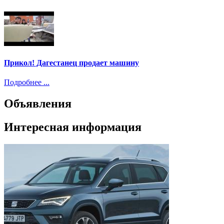
Прикол! Дагестанец продает машину
Подробнее ...
Объявления
Интересная информация