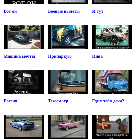
Вот он
Боевые вылеты
И тут
Машина мечты
Припаркуй
Нива
Россия
Техосмотр
Где у тебя дача?