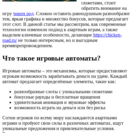
сюжетами, стоит
обратить внимание на
игру
чикен род
. Сложно оставить равнодушным разнообразие
тем, яркая графика и множество бонусов, которые предлагает
этот слот. В данной статье мы рассмотрим, как современные
технологии изменили подход к азартным играм, а также
выделим ключевые особенности, делающие
https://chicken-
road.ru/
не только интересным, но и выгодным
времяпрепровождением.
Что такое игровые автоматы?
Игровые автоматы – это механизмы, которые предоставляют
игрокам возможность зарабатывать деньги на удаче. Каждый
автомат предлагает определённые элементы, такие как:
разнообразные слоты с уникальными сюжетами
бонусные раунды и бесплатные вращения
удивительная анимация и звуковые эффекты
возможность играть на деньги или без риска
Сотни игроков по всему миру наслаждаются азартными
играми и пробуют свои силы в различных автоматах, ищут
уникальные предложения и привлекательные условия.