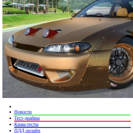
Новости
Тест-драйвы
Краш-тесты
ПДД онлайн