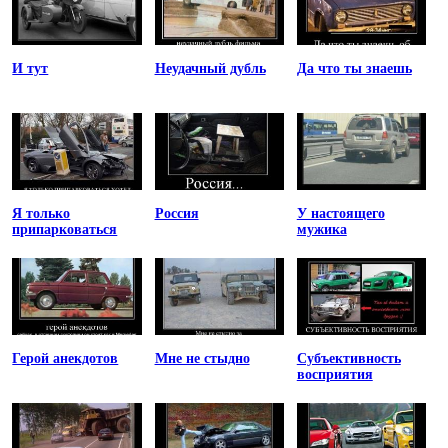
И тут
Неудачный дубль
Да что ты знаешь
Я только
Россия
У настоящего
припарковаться
мужика
Герой анекдотов
Мне не стыдно
Субъективность
восприятия