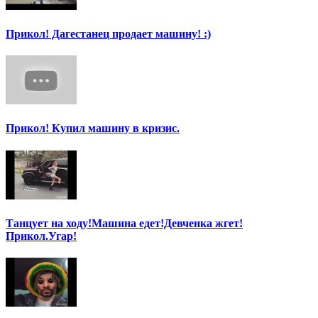
Прикол! Дагестанец продает машину! :)
Прикол! Купил машину в кризис.
Танцует на ходу!Машина едет!Девченка жгет!
Прикол.Угар!