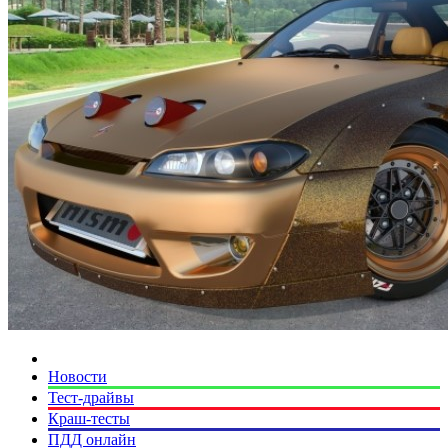
Новости
Тест-драйвы
Краш-тесты
ПДД онлайн