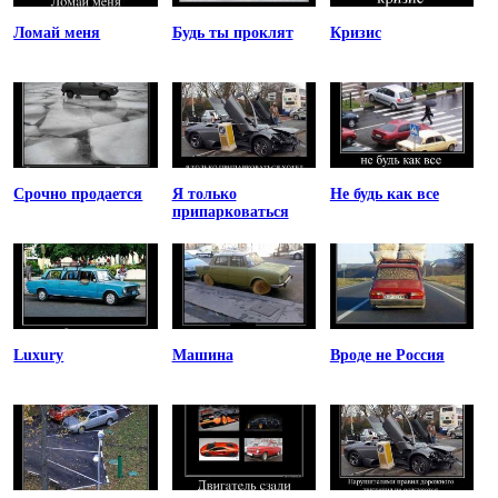
Ломай меня
Будь ты проклят
Кризис
Срочно продается
Я только
Не будь как все
припарковаться
Luxury
Машина
Вроде не Россия