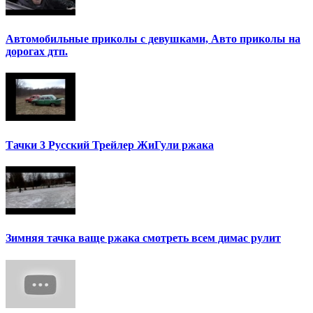
Автомобильные приколы с девушками, Авто приколы на
дорогах дтп.
Тачки 3 Русский Трейлер ЖиГули ржака
Зимняя тачка ваще ржака смотреть всем димас рулит